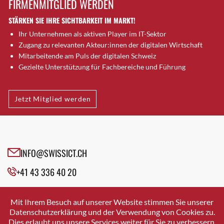
FIRMENMITGLIED WERDEN
Brütten
STÄRKEN SIE IHRE SICHTBARKEIT IM MARKT!
Bubendorf
Ihr Unternehmen als aktiven Player im IT-Sektor
Bubikon
Zugang zu relevanten Akteur:innen der digitalen Wirtschaft
Buchs (SG)
Mitarbeitende am Puls der digitalen Schweiz
Burgdorf
Gezielte Unterstützung für Fachbereiche und Führung
Bäretswil
Bülach
Jetzt Mitglied werden
Cazis
Cham
Chur
Crissier
INFO@SWISSICT.CH
Davos Platz
+41 43 336 40 20
Davos Platz 1
Dierikon
SWISSICT
VULKANSTRASSE 120
Dietikon
Mit Ihrem Besuch auf unserer Website stimmen Sie unserer
8048 ZURICH
Datenschutzerklärung und der Verwendung von Cookies zu.
Dietlikon
Dies erlaubt uns unsere Services weiter für Sie zu verbessern.