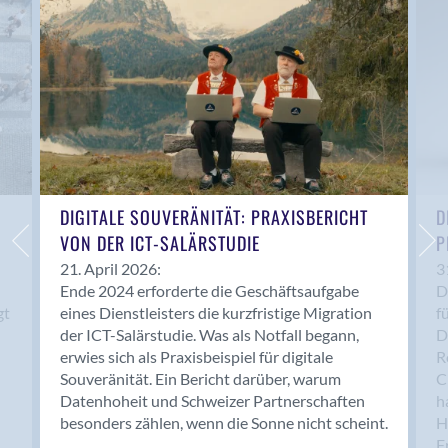
Anwil
Appenzell
Au SG
Baar
Baden
Balsthal
Balzers
Basel
DIGITALE SOUVERÄNITÄT: PRAXISBERICHT
D
VON DER ICT-SALÄRSTUDIE
P
Bassersdorf
Belp
21. April 2026:
3
Ende 2024 erforderte die Geschäftsaufgabe
D
Bendern
gt
eines Dienstleisters die kurzfristige Migration
f
Benken (SG)
der ICT-Salärstudie. Was als Notfall begann,
D
Bergdietikon
erwies sich als Praxisbeispiel für digitale
R
Berlin
Souveränität. Ein Bericht darüber, warum
C
Datenhoheit und Schweizer Partnerschaften
h
Bern
besonders zählen, wenn die Sonne nicht scheint.
H
Bern - Liebefeld
F