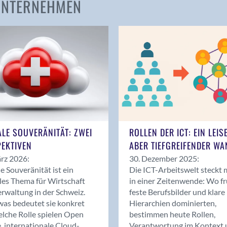
 UNTERNEHMEN
Amden
Andelfingen
Anwil
Appenzell
Au SG
Baar
Baden
Balsthal
Balzers
ALE SOUVERÄNITÄT: ZWEI
ROLLEN DER ICT: EIN LEIS
Basel
EKTIVEN
ABER TIEFGREIFENDER WA
Bassersdorf
rz 2026:
30. Dezember 2025:
Belp
le Souveränität ist ein
Die ICT-Arbeitswelt steckt 
Bendern
les Thema für Wirtschaft
in einer Zeitenwende: Wo f
Benken (SG)
rwaltung in der Schweiz.
feste Berufsbilder und klare
as bedeutet sie konkret
Hierarchien dominierten,
Bergdietikon
lche Rolle spielen Open
bestimmen heute Rollen,
Berlin
, internationale Cloud-
Verantwortung im Kontext 