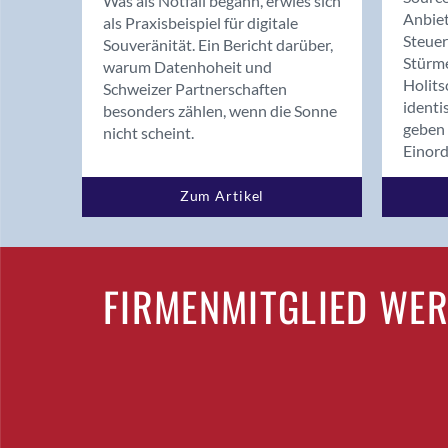
Was als Notfall begann, erwies sich
Anbiet
als Praxisbeispiel für digitale
Steue
Souveränität. Ein Bericht darüber,
Stürm
warum Datenhoheit und
Holits
Schweizer Partnerschaften
identi
besonders zählen, wenn die Sonne
geben 
nicht scheint.
Einor
Zum Artikel
FIRMENMITGLIED WE