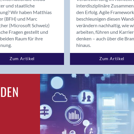
Bern
er und staatliche
interdisziplinäre Zusammen
Bern - Liebefeld
rung? Wir haben Matthias
den Erfolg. Agile Framework
er (BFH) und Marc
beschleunigen diesen Wand
Bern 15
cher (Microsoft Schweiz)
verändern nachhaltig, wie w
Bern 22
sche Fragen gestellt und
arbeiten, führen und Karrie
Bern 65
beiden Raum für ihre
denken – auch über die Bra
Bern 9
dnung.
hinaus.
Bern-Zollikofen
Zum Artikel
Zum Artikel
Biel/Bienne
Binningen
Birsfelden
Bolligen
RDEN
Bonaduz
Bonstetten
Bottighofen
Bremgarten bei Bern
Brig
Brig-Glis