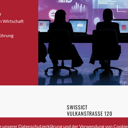
Bronschhofen
r
Brugg
n Wirtschaft
Brugg AG
Brütten
Führung
Bubendorf
Bubikon
Buchs (SG)
Burgdorf
Bäretswil
Bülach
Cazis
Cham
Chur
SWISSICT
Crissier
VULKANSTRASSE 120
Davos Platz
8048 ZURICH
3 336 40 20
Davos Platz 1
e unserer Datenschutzerklärung und der Verwendung von Cookies 