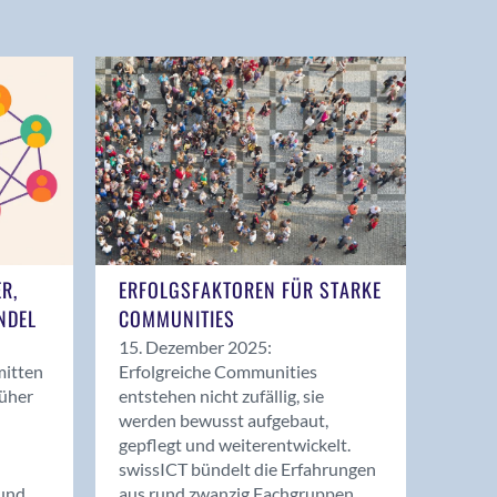
ER,
ERFOLGSFAKTOREN FÜR STARKE
NDEL
COMMUNITIES
15. Dezember 2025:
mitten
Erfolgreiche Communities
rüher
entstehen nicht zufällig, sie
werden bewusst aufgebaut,
gepflegt und weiterentwickelt.
swissICT bündelt die Erfahrungen
und
aus rund zwanzig Fachgruppen.