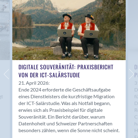
Anwil
Appenzell
Au SG
Baar
Baden
Balsthal
Balzers
Basel
DIGITALE SOUVERÄNITÄT: PRAXISBERICHT
D
VON DER ICT-SALÄRSTUDIE
P
Bassersdorf
Belp
21. April 2026:
3
Ende 2024 erforderte die Geschäftsaufgabe
D
Bendern
gt
eines Dienstleisters die kurzfristige Migration
f
Benken (SG)
der ICT-Salärstudie. Was als Notfall begann,
D
Bergdietikon
erwies sich als Praxisbeispiel für digitale
R
Berlin
Souveränität. Ein Bericht darüber, warum
C
Datenhoheit und Schweizer Partnerschaften
h
Bern
besonders zählen, wenn die Sonne nicht scheint.
H
Bern - Liebefeld
F