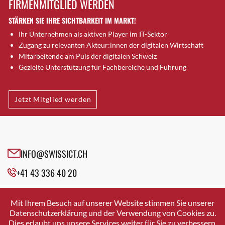
FIRMENMITGLIED WERDEN
Brugg AG
STÄRKEN SIE IHRE SICHTBARKEIT IM MARKT!
Brütten
Ihr Unternehmen als aktiven Player im IT-Sektor
Bubendorf
Zugang zu relevanten Akteur:innen der digitalen Wirtschaft
Bubikon
Mitarbeitende am Puls der digitalen Schweiz
Buchs (SG)
Gezielte Unterstützung für Fachbereiche und Führung
Burgdorf
Bäretswil
Jetzt Mitglied werden
Bülach
Cazis
Cham
Chur
INFO@SWISSICT.CH
Crissier
+41 43 336 40 20
Davos Platz
Davos Platz 1
SWISSICT
VULKANSTRASSE 120
Dierikon
Mit Ihrem Besuch auf unserer Website stimmen Sie unserer
8048 ZURICH
Datenschutzerklärung und der Verwendung von Cookies zu.
Dietikon
Dies erlaubt uns unsere Services weiter für Sie zu verbessern.