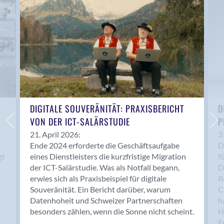
Anwil
Appenzell
Au SG
Baar
Baden
Balsthal
Balzers
Basel
DIGITALE SOUVERÄNITÄT: PRAXISBERICHT
D
VON DER ICT-SALÄRSTUDIE
P
Bassersdorf
Belp
21. April 2026:
3
Ende 2024 erforderte die Geschäftsaufgabe
D
Bendern
gt
eines Dienstleisters die kurzfristige Migration
f
Benken (SG)
der ICT-Salärstudie. Was als Notfall begann,
D
Bergdietikon
erwies sich als Praxisbeispiel für digitale
R
Berlin
Souveränität. Ein Bericht darüber, warum
C
Datenhoheit und Schweizer Partnerschaften
h
Bern
besonders zählen, wenn die Sonne nicht scheint.
H
Bern - Liebefeld
F