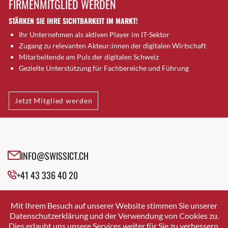
FIRMENMITGLIED WERDEN
Brugg AG
STÄRKEN SIE IHRE SICHTBARKEIT IM MARKT!
Brütten
Ihr Unternehmen als aktiven Player im IT-Sektor
Bubendorf
Zugang zu relevanten Akteur:innen der digitalen Wirtschaft
Bubikon
Mitarbeitende am Puls der digitalen Schweiz
Buchs (SG)
Gezielte Unterstützung für Fachbereiche und Führung
Burgdorf
Bäretswil
Jetzt Mitglied werden
Bülach
Cazis
Cham
Chur
INFO@SWISSICT.CH
Crissier
+41 43 336 40 20
Davos Platz
Davos Platz 1
SWISSICT
VULKANSTRASSE 120
Dierikon
Mit Ihrem Besuch auf unserer Website stimmen Sie unserer
8048 ZURICH
Datenschutzerklärung und der Verwendung von Cookies zu.
Dietikon
Dies erlaubt uns unsere Services weiter für Sie zu verbessern.