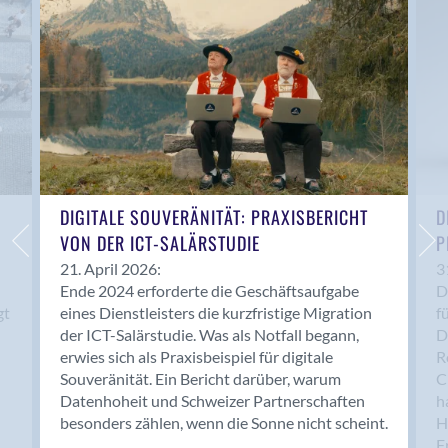
Anwil
Appenzell
Au SG
Baar
Baden
Balsthal
Balzers
Basel
DIGITALE SOUVERÄNITÄT: PRAXISBERICHT
D
VON DER ICT-SALÄRSTUDIE
P
Bassersdorf
Belp
21. April 2026:
3
Ende 2024 erforderte die Geschäftsaufgabe
D
Bendern
gt
eines Dienstleisters die kurzfristige Migration
f
Benken (SG)
der ICT-Salärstudie. Was als Notfall begann,
D
Bergdietikon
erwies sich als Praxisbeispiel für digitale
R
Berlin
Souveränität. Ein Bericht darüber, warum
C
Datenhoheit und Schweizer Partnerschaften
h
Bern
besonders zählen, wenn die Sonne nicht scheint.
H
Bern - Liebefeld
F