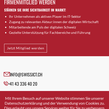
FIRMENMITGLIED WERDEN
Brugg AG
STÄRKEN SIE IHRE SICHTBARKEIT IM MARKT!
Brütten
Ihr Unternehmen als aktiven Player im IT-Sektor
Bubendorf
Zugang zu relevanten Akteur:innen der digitalen Wirtschaft
Bubikon
Mitarbeitende am Puls der digitalen Schweiz
Buchs (SG)
Gezielte Unterstützung für Fachbereiche und Führung
Burgdorf
Bäretswil
Jetzt Mitglied werden
Bülach
Cazis
Cham
Chur
INFO@SWISSICT.CH
Crissier
+41 43 336 40 20
Davos Platz
Davos Platz 1
SWISSICT
VULKANSTRASSE 120
Dierikon
Mit Ihrem Besuch auf unserer Website stimmen Sie unserer
8048 ZURICH
Datenschutzerklärung und der Verwendung von Cookies zu.
Dietikon
Dies erlaubt uns unsere Services weiter für Sie zu verbessern.