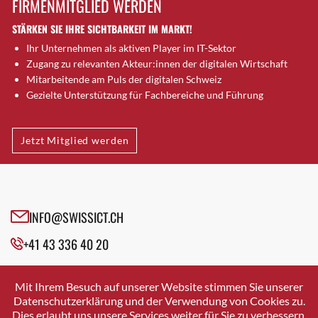
FIRMENMITGLIED WERDEN
Brugg AG
STÄRKEN SIE IHRE SICHTBARKEIT IM MARKT!
Brütten
Ihr Unternehmen als aktiven Player im IT-Sektor
Bubendorf
Zugang zu relevanten Akteur:innen der digitalen Wirtschaft
Bubikon
Mitarbeitende am Puls der digitalen Schweiz
Buchs (SG)
Gezielte Unterstützung für Fachbereiche und Führung
Burgdorf
Bäretswil
Jetzt Mitglied werden
Bülach
Cazis
Cham
Chur
INFO@SWISSICT.CH
Crissier
+41 43 336 40 20
Davos Platz
Davos Platz 1
SWISSICT
VULKANSTRASSE 120
Dierikon
Mit Ihrem Besuch auf unserer Website stimmen Sie unserer
8048 ZURICH
Datenschutzerklärung und der Verwendung von Cookies zu.
Dietikon
Dies erlaubt uns unsere Services weiter für Sie zu verbessern.