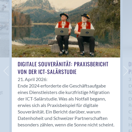
Anwil
Appenzell
Au SG
Baar
Baden
Balsthal
Balzers
Basel
DIGITALE SOUVERÄNITÄT: PRAXISBERICHT
D
VON DER ICT-SALÄRSTUDIE
P
Bassersdorf
Belp
21. April 2026:
3
Ende 2024 erforderte die Geschäftsaufgabe
D
Bendern
gt
eines Dienstleisters die kurzfristige Migration
f
Benken (SG)
der ICT-Salärstudie. Was als Notfall begann,
D
Bergdietikon
erwies sich als Praxisbeispiel für digitale
R
Berlin
Souveränität. Ein Bericht darüber, warum
C
Datenhoheit und Schweizer Partnerschaften
h
Bern
besonders zählen, wenn die Sonne nicht scheint.
H
Bern - Liebefeld
F