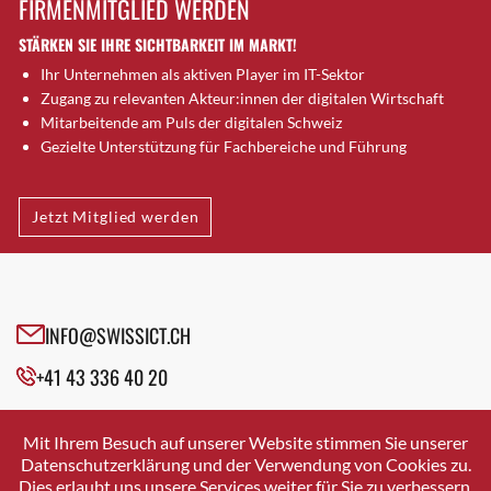
FIRMENMITGLIED WERDEN
Brugg AG
STÄRKEN SIE IHRE SICHTBARKEIT IM MARKT!
Brütten
Ihr Unternehmen als aktiven Player im IT-Sektor
Bubendorf
Zugang zu relevanten Akteur:innen der digitalen Wirtschaft
Bubikon
Mitarbeitende am Puls der digitalen Schweiz
Buchs (SG)
Gezielte Unterstützung für Fachbereiche und Führung
Burgdorf
Bäretswil
Jetzt Mitglied werden
Bülach
Cazis
Cham
Chur
INFO@SWISSICT.CH
Crissier
+41 43 336 40 20
Davos Platz
Davos Platz 1
SWISSICT
VULKANSTRASSE 120
Dierikon
Mit Ihrem Besuch auf unserer Website stimmen Sie unserer
8048 ZURICH
Datenschutzerklärung und der Verwendung von Cookies zu.
Dietikon
Dies erlaubt uns unsere Services weiter für Sie zu verbessern.