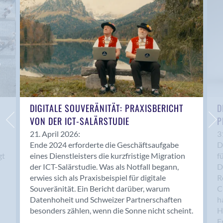
Anwil
Appenzell
Au SG
Baar
Baden
Balsthal
Balzers
Basel
DIGITALE SOUVERÄNITÄT: PRAXISBERICHT
D
VON DER ICT-SALÄRSTUDIE
P
Bassersdorf
Belp
21. April 2026:
3
Ende 2024 erforderte die Geschäftsaufgabe
D
Bendern
gt
eines Dienstleisters die kurzfristige Migration
f
Benken (SG)
der ICT-Salärstudie. Was als Notfall begann,
D
Bergdietikon
erwies sich als Praxisbeispiel für digitale
R
Berlin
Souveränität. Ein Bericht darüber, warum
C
Datenhoheit und Schweizer Partnerschaften
h
Bern
besonders zählen, wenn die Sonne nicht scheint.
H
Bern - Liebefeld
F