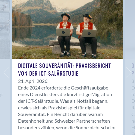
Anwil
Appenzell
Au SG
Baar
Baden
Balsthal
Balzers
Basel
DIGITALE SOUVERÄNITÄT: PRAXISBERICHT
D
VON DER ICT-SALÄRSTUDIE
P
Bassersdorf
Belp
21. April 2026:
3
Ende 2024 erforderte die Geschäftsaufgabe
D
Bendern
gt
eines Dienstleisters die kurzfristige Migration
f
Benken (SG)
der ICT-Salärstudie. Was als Notfall begann,
D
Bergdietikon
erwies sich als Praxisbeispiel für digitale
R
Berlin
Souveränität. Ein Bericht darüber, warum
C
Datenhoheit und Schweizer Partnerschaften
h
Bern
besonders zählen, wenn die Sonne nicht scheint.
H
Bern - Liebefeld
F