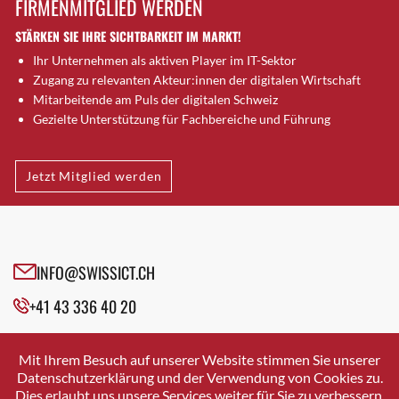
FIRMENMITGLIED WERDEN
Brugg AG
STÄRKEN SIE IHRE SICHTBARKEIT IM MARKT!
Brütten
Ihr Unternehmen als aktiven Player im IT-Sektor
Bubendorf
Zugang zu relevanten Akteur:innen der digitalen Wirtschaft
Bubikon
Mitarbeitende am Puls der digitalen Schweiz
Buchs (SG)
Gezielte Unterstützung für Fachbereiche und Führung
Burgdorf
Bäretswil
Jetzt Mitglied werden
Bülach
Cazis
Cham
Chur
INFO@SWISSICT.CH
Crissier
+41 43 336 40 20
Davos Platz
Davos Platz 1
SWISSICT
VULKANSTRASSE 120
Dierikon
Mit Ihrem Besuch auf unserer Website stimmen Sie unserer
8048 ZURICH
Datenschutzerklärung und der Verwendung von Cookies zu.
Dietikon
Dies erlaubt uns unsere Services weiter für Sie zu verbessern.