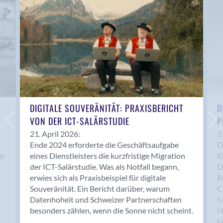
Anwil
Appenzell
Au SG
Baar
Baden
Balsthal
Balzers
Basel
DIGITALE SOUVERÄNITÄT: PRAXISBERICHT
D
VON DER ICT-SALÄRSTUDIE
P
Bassersdorf
Belp
21. April 2026:
3
Ende 2024 erforderte die Geschäftsaufgabe
D
Bendern
gt
eines Dienstleisters die kurzfristige Migration
f
Benken (SG)
der ICT-Salärstudie. Was als Notfall begann,
D
Bergdietikon
erwies sich als Praxisbeispiel für digitale
R
Berlin
Souveränität. Ein Bericht darüber, warum
C
Datenhoheit und Schweizer Partnerschaften
h
Bern
besonders zählen, wenn die Sonne nicht scheint.
H
Bern - Liebefeld
F