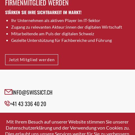
FIRMENMITGLIED WERDEN
Brugg AG
STÄRKEN SIE IHRE SICHTBARKEIT IM MARKT!
Brütten
Ihr Unternehmen als aktiven Player im IT-Sektor
Bubendorf
Zugang zu relevanten Akteur:innen der digitalen Wirtschaft
Bubikon
Mitarbeitende am Puls der digitalen Schweiz
Buchs (SG)
Gezielte Unterstützung für Fachbereiche und Führung
Burgdorf
Bäretswil
Jetzt Mitglied werden
Bülach
Cazis
Cham
Chur
INFO@SWISSICT.CH
Crissier
+41 43 336 40 20
Davos Platz
Davos Platz 1
SWISSICT
VULKANSTRASSE 120
Dierikon
Mit Ihrem Besuch auf unserer Website stimmen Sie unserer
8048 ZURICH
Datenschutzerklärung und der Verwendung von Cookies zu.
Dietikon
Dies erlaubt uns unsere Services weiter für Sie zu verbessern.