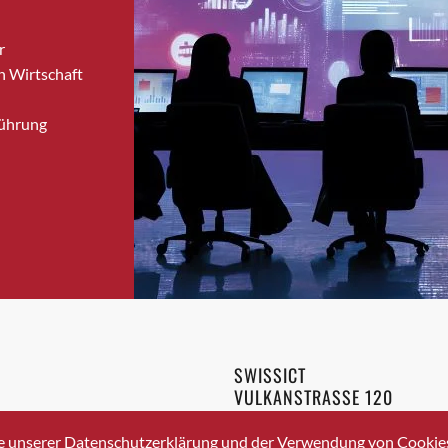
Bronschhofen
r
Brugg
n Wirtschaft
Brugg AG
Brütten
Führung
Bubendorf
Bubikon
Buchs (SG)
Burgdorf
Bäretswil
Bülach
Cazis
Cham
Chur
SWISSICT
Crissier
VULKANSTRASSE 120
Davos Platz
8048 ZURICH
3 336 40 20
Davos Platz 1
e unserer Datenschutzerklärung und der Verwendung von Cookies 