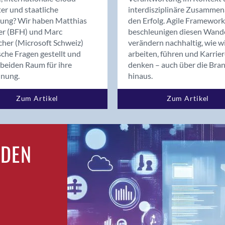
Bern
er und staatliche
interdisziplinäre Zusammen
Bern - Liebefeld
rung? Wir haben Matthias
den Erfolg. Agile Framework
er (BFH) und Marc
beschleunigen diesen Wand
Bern 15
cher (Microsoft Schweiz)
verändern nachhaltig, wie w
Bern 22
sche Fragen gestellt und
arbeiten, führen und Karrie
Bern 65
beiden Raum für ihre
denken – auch über die Bra
Bern 9
dnung.
hinaus.
Bern-Zollikofen
Zum Artikel
Zum Artikel
Biel/Bienne
Binningen
Birsfelden
Bolligen
RDEN
Bonaduz
Bonstetten
Bottighofen
Bremgarten bei Bern
Brig
Brig-Glis