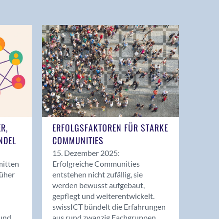
ER,
ERFOLGSFAKTOREN FÜR STARKE
NDEL
COMMUNITIES
15. Dezember 2025:
mitten
Erfolgreiche Communities
rüher
entstehen nicht zufällig, sie
werden bewusst aufgebaut,
gepflegt und weiterentwickelt.
swissICT bündelt die Erfahrungen
und
aus rund zwanzig Fachgruppen.