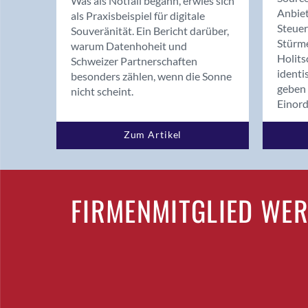
Was als Notfall begann, erwies sich
Anbiet
als Praxisbeispiel für digitale
Steue
Souveränität. Ein Bericht darüber,
Stürm
warum Datenhoheit und
Holits
Schweizer Partnerschaften
identi
besonders zählen, wenn die Sonne
geben 
nicht scheint.
Einor
Zum Artikel
FIRMENMITGLIED WE