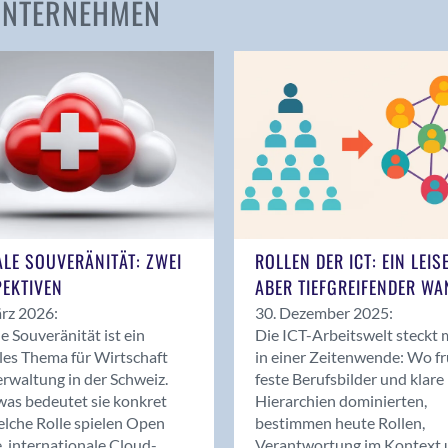
 UNTERNEHMEN
Amden
Andelfingen
Anwil
Appenzell
Au SG
Baar
Baden
Balsthal
Balzers
ALE SOUVERÄNITÄT: ZWEI
ROLLEN DER ICT: EIN LEIS
Basel
EKTIVEN
ABER TIEFGREIFENDER WA
Bassersdorf
rz 2026:
30. Dezember 2025:
Belp
le Souveränität ist ein
Die ICT-Arbeitswelt steckt 
Bendern
les Thema für Wirtschaft
in einer Zeitenwende: Wo f
Benken (SG)
rwaltung in der Schweiz.
feste Berufsbilder und klare
as bedeutet sie konkret
Hierarchien dominierten,
Bergdietikon
lche Rolle spielen Open
bestimmen heute Rollen,
Berlin
, internationale Cloud-
Verantwortung im Kontext 