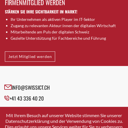
FIRMENMITGLIED WERDEN
Brugg AG
STÄRKEN SIE IHRE SICHTBARKEIT IM MARKT!
Brütten
Ihr Unternehmen als aktiven Player im IT-Sektor
Bubendorf
Zugang zu relevanten Akteur:innen der digitalen Wirtschaft
Bubikon
Mitarbeitende am Puls der digitalen Schweiz
Buchs (SG)
Gezielte Unterstützung für Fachbereiche und Führung
Burgdorf
Bäretswil
Jetzt Mitglied werden
Bülach
Cazis
Cham
Chur
INFO@SWISSICT.CH
Crissier
+41 43 336 40 20
Davos Platz
Davos Platz 1
SWISSICT
VULKANSTRASSE 120
Dierikon
Mit Ihrem Besuch auf unserer Website stimmen Sie unserer
8048 ZURICH
Datenschutzerklärung und der Verwendung von Cookies zu.
Dietikon
Dies erlaubt uns unsere Services weiter für Sie zu verbessern.