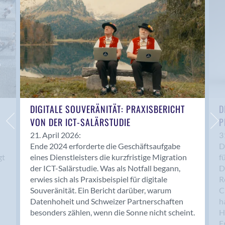
Anwil
Appenzell
Au SG
Baar
Baden
Balsthal
Balzers
Basel
DIGITALE SOUVERÄNITÄT: PRAXISBERICHT
D
VON DER ICT-SALÄRSTUDIE
P
Bassersdorf
Belp
21. April 2026:
3
Ende 2024 erforderte die Geschäftsaufgabe
D
Bendern
gt
eines Dienstleisters die kurzfristige Migration
f
Benken (SG)
der ICT-Salärstudie. Was als Notfall begann,
D
Bergdietikon
erwies sich als Praxisbeispiel für digitale
R
Berlin
Souveränität. Ein Bericht darüber, warum
C
Datenhoheit und Schweizer Partnerschaften
h
Bern
besonders zählen, wenn die Sonne nicht scheint.
H
Bern - Liebefeld
F