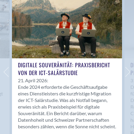
Anwil
Appenzell
Au SG
Baar
Baden
Balsthal
Balzers
Basel
DIGITALE SOUVERÄNITÄT: PRAXISBERICHT
D
VON DER ICT-SALÄRSTUDIE
P
Bassersdorf
Belp
21. April 2026:
3
Ende 2024 erforderte die Geschäftsaufgabe
D
Bendern
gt
eines Dienstleisters die kurzfristige Migration
f
Benken (SG)
der ICT-Salärstudie. Was als Notfall begann,
D
Bergdietikon
erwies sich als Praxisbeispiel für digitale
R
Berlin
Souveränität. Ein Bericht darüber, warum
C
Datenhoheit und Schweizer Partnerschaften
h
Bern
besonders zählen, wenn die Sonne nicht scheint.
H
Bern - Liebefeld
F