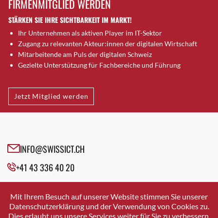
FIRMENMITGLIED WERDEN
Brugg AG
STÄRKEN SIE IHRE SICHTBARKEIT IM MARKT!
Brütten
Ihr Unternehmen als aktiven Player im IT-Sektor
Bubendorf
Zugang zu relevanten Akteur:innen der digitalen Wirtschaft
Bubikon
Mitarbeitende am Puls der digitalen Schweiz
Buchs (SG)
Gezielte Unterstützung für Fachbereiche und Führung
Burgdorf
Bäretswil
Jetzt Mitglied werden
Bülach
Cazis
Cham
Chur
INFO@SWISSICT.CH
Crissier
+41 43 336 40 20
Davos Platz
Davos Platz 1
SWISSICT
VULKANSTRASSE 120
Dierikon
Mit Ihrem Besuch auf unserer Website stimmen Sie unserer
8048 ZURICH
Datenschutzerklärung und der Verwendung von Cookies zu.
Dietikon
Dies erlaubt uns unsere Services weiter für Sie zu verbessern.