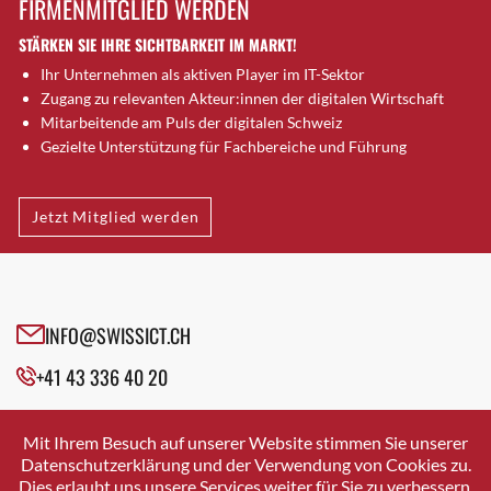
FIRMENMITGLIED WERDEN
Brugg AG
STÄRKEN SIE IHRE SICHTBARKEIT IM MARKT!
Brütten
Ihr Unternehmen als aktiven Player im IT-Sektor
Bubendorf
Zugang zu relevanten Akteur:innen der digitalen Wirtschaft
Bubikon
Mitarbeitende am Puls der digitalen Schweiz
Buchs (SG)
Gezielte Unterstützung für Fachbereiche und Führung
Burgdorf
Bäretswil
Jetzt Mitglied werden
Bülach
Cazis
Cham
Chur
INFO@SWISSICT.CH
Crissier
+41 43 336 40 20
Davos Platz
Davos Platz 1
SWISSICT
VULKANSTRASSE 120
Dierikon
Mit Ihrem Besuch auf unserer Website stimmen Sie unserer
8048 ZURICH
Datenschutzerklärung und der Verwendung von Cookies zu.
Dietikon
Dies erlaubt uns unsere Services weiter für Sie zu verbessern.