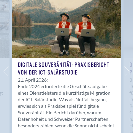
Anwil
Appenzell
Au SG
Baar
Baden
Balsthal
Balzers
Basel
DIGITALE SOUVERÄNITÄT: PRAXISBERICHT
D
VON DER ICT-SALÄRSTUDIE
P
Bassersdorf
Belp
21. April 2026:
3
Ende 2024 erforderte die Geschäftsaufgabe
D
Bendern
gt
eines Dienstleisters die kurzfristige Migration
f
Benken (SG)
der ICT-Salärstudie. Was als Notfall begann,
D
Bergdietikon
erwies sich als Praxisbeispiel für digitale
R
Berlin
Souveränität. Ein Bericht darüber, warum
C
Datenhoheit und Schweizer Partnerschaften
h
Bern
besonders zählen, wenn die Sonne nicht scheint.
H
Bern - Liebefeld
F