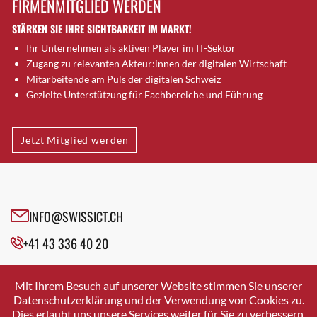
FIRMENMITGLIED WERDEN
Brugg AG
STÄRKEN SIE IHRE SICHTBARKEIT IM MARKT!
Brütten
Ihr Unternehmen als aktiven Player im IT-Sektor
Bubendorf
Zugang zu relevanten Akteur:innen der digitalen Wirtschaft
Bubikon
Mitarbeitende am Puls der digitalen Schweiz
Buchs (SG)
Gezielte Unterstützung für Fachbereiche und Führung
Burgdorf
Bäretswil
Jetzt Mitglied werden
Bülach
Cazis
Cham
Chur
INFO@SWISSICT.CH
Crissier
+41 43 336 40 20
Davos Platz
Davos Platz 1
SWISSICT
VULKANSTRASSE 120
Dierikon
Mit Ihrem Besuch auf unserer Website stimmen Sie unserer
8048 ZURICH
Datenschutzerklärung und der Verwendung von Cookies zu.
Dietikon
Dies erlaubt uns unsere Services weiter für Sie zu verbessern.