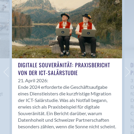
Anwil
Appenzell
Au SG
Baar
Baden
Balsthal
Balzers
Basel
DIGITALE SOUVERÄNITÄT: PRAXISBERICHT
D
VON DER ICT-SALÄRSTUDIE
P
Bassersdorf
Belp
21. April 2026:
3
Ende 2024 erforderte die Geschäftsaufgabe
D
Bendern
gt
eines Dienstleisters die kurzfristige Migration
f
Benken (SG)
der ICT-Salärstudie. Was als Notfall begann,
D
Bergdietikon
erwies sich als Praxisbeispiel für digitale
R
Berlin
Souveränität. Ein Bericht darüber, warum
C
Datenhoheit und Schweizer Partnerschaften
h
Bern
besonders zählen, wenn die Sonne nicht scheint.
H
Bern - Liebefeld
F