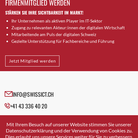
FIRMENMITGLIED WERDEN
Brugg AG
STÄRKEN SIE IHRE SICHTBARKEIT IM MARKT!
Brütten
Ihr Unternehmen als aktiven Player im IT-Sektor
Bubendorf
Zugang zu relevanten Akteur:innen der digitalen Wirtschaft
Bubikon
Mitarbeitende am Puls der digitalen Schweiz
Buchs (SG)
Gezielte Unterstützung für Fachbereiche und Führung
Burgdorf
Bäretswil
Jetzt Mitglied werden
Bülach
Cazis
Cham
Chur
INFO@SWISSICT.CH
Crissier
+41 43 336 40 20
Davos Platz
Davos Platz 1
SWISSICT
VULKANSTRASSE 120
Dierikon
Mit Ihrem Besuch auf unserer Website stimmen Sie unserer
8048 ZURICH
Datenschutzerklärung und der Verwendung von Cookies zu.
Dietikon
Dies erlaubt uns unsere Services weiter für Sie zu verbessern.