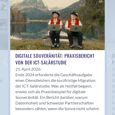
Anwil
Appenzell
Au SG
Baar
Baden
Balsthal
Balzers
Basel
DIGITALE SOUVERÄNITÄT: PRAXISBERICHT
D
VON DER ICT-SALÄRSTUDIE
P
Bassersdorf
Belp
21. April 2026:
3
Ende 2024 erforderte die Geschäftsaufgabe
D
Bendern
gt
eines Dienstleisters die kurzfristige Migration
f
Benken (SG)
der ICT-Salärstudie. Was als Notfall begann,
D
Bergdietikon
erwies sich als Praxisbeispiel für digitale
R
Berlin
Souveränität. Ein Bericht darüber, warum
C
Datenhoheit und Schweizer Partnerschaften
h
Bern
besonders zählen, wenn die Sonne nicht scheint.
H
Bern - Liebefeld
F