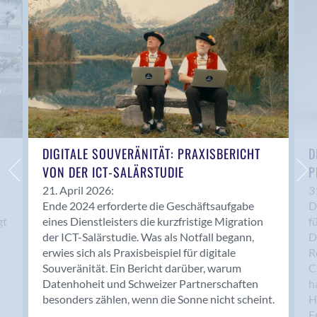
Anwil
Appenzell
Au SG
Baar
Baden
Balsthal
Balzers
Basel
DIGITALE SOUVERÄNITÄT: PRAXISBERICHT
D
VON DER ICT-SALÄRSTUDIE
P
Bassersdorf
Belp
21. April 2026:
3
Ende 2024 erforderte die Geschäftsaufgabe
D
Bendern
gt
eines Dienstleisters die kurzfristige Migration
f
Benken (SG)
der ICT-Salärstudie. Was als Notfall begann,
D
Bergdietikon
erwies sich als Praxisbeispiel für digitale
R
Berlin
Souveränität. Ein Bericht darüber, warum
C
Datenhoheit und Schweizer Partnerschaften
h
Bern
besonders zählen, wenn die Sonne nicht scheint.
H
Bern - Liebefeld
F