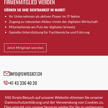
FIRMENMITGLIED WERDEN
Brugg AG
STÄRKEN SIE IHRE SICHTBARKEIT IM MARKT!
Brütten
Ihr Unternehmen als aktiven Player im IT-Sektor
Bubendorf
Zugang zu relevanten Akteur:innen der digitalen Wirtschaft
Bubikon
Mitarbeitende am Puls der digitalen Schweiz
Buchs (SG)
Gezielte Unterstützung für Fachbereiche und Führung
Burgdorf
Bäretswil
Jetzt Mitglied werden
Bülach
Cazis
Cham
Chur
INFO@SWISSICT.CH
Crissier
+41 43 336 40 20
Davos Platz
Davos Platz 1
SWISSICT
VULKANSTRASSE 120
Dierikon
Mit Ihrem Besuch auf unserer Website stimmen Sie unserer
8048 ZURICH
Datenschutzerklärung und der Verwendung von Cookies zu.
Dietikon
Dies erlaubt uns unsere Services weiter für Sie zu verbessern.