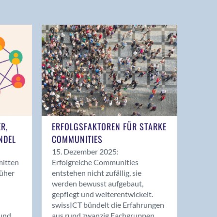
ER,
ERFOLGSFAKTOREN FÜR STARKE
NDEL
COMMUNITIES
15. Dezember 2025:
mitten
Erfolgreiche Communities
rüher
entstehen nicht zufällig, sie
werden bewusst aufgebaut,
gepflegt und weiterentwickelt.
swissICT bündelt die Erfahrungen
und
aus rund zwanzig Fachgruppen.