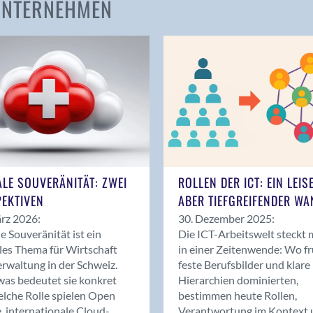
 UNTERNEHMEN
Amden
Andelfingen
Anwil
Appenzell
Au SG
Baar
Baden
Balsthal
Balzers
ALE SOUVERÄNITÄT: ZWEI
ROLLEN DER ICT: EIN LEIS
Basel
EKTIVEN
ABER TIEFGREIFENDER WA
Bassersdorf
rz 2026:
30. Dezember 2025:
Belp
le Souveränität ist ein
Die ICT-Arbeitswelt steckt 
Bendern
les Thema für Wirtschaft
in einer Zeitenwende: Wo f
Benken (SG)
rwaltung in der Schweiz.
feste Berufsbilder und klare
as bedeutet sie konkret
Hierarchien dominierten,
Bergdietikon
lche Rolle spielen Open
bestimmen heute Rollen,
Berlin
, internationale Cloud-
Verantwortung im Kontext 