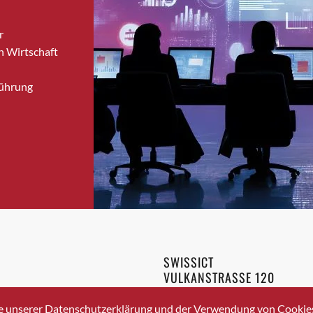
Brugg
r
Brugg AG
n Wirtschaft
Brütten
Bubendorf
Führung
Bubikon
Buchs (SG)
Burgdorf
Bäretswil
Bülach
Cazis
Cham
Chur
Crissier
SWISSICT
Davos Platz
VULKANSTRASSE 120
Davos Platz 1
8048 ZURICH
3 336 40 20
Dierikon
e unserer Datenschutzerklärung und der Verwendung von Cookies 