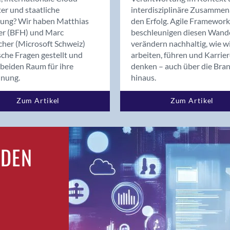
Bern
er und staatliche
interdisziplinäre Zusammen
Bern - Liebefeld
rung? Wir haben Matthias
den Erfolg. Agile Framework
er (BFH) und Marc
beschleunigen diesen Wand
Bern 15
cher (Microsoft Schweiz)
verändern nachhaltig, wie w
Bern 22
sche Fragen gestellt und
arbeiten, führen und Karrie
Bern 65
beiden Raum für ihre
denken – auch über die Bra
Bern 9
dnung.
hinaus.
Bern-Zollikofen
Zum Artikel
Zum Artikel
Biel/Bienne
Binningen
Bolligen
Bonaduz
RDEN
Bonstetten
Bottighofen
Bremgarten bei Bern
Brig
Brig-Glis
Bronschhofen