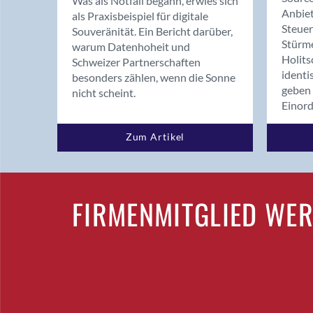
Was als Notfall begann, erwies sich
Anbiet
als Praxisbeispiel für digitale
Steue
Souveränität. Ein Bericht darüber,
Stürm
warum Datenhoheit und
Holits
Schweizer Partnerschaften
identi
besonders zählen, wenn die Sonne
geben 
nicht scheint.
Einor
Zum Artikel
FIRMENMITGLIED WE