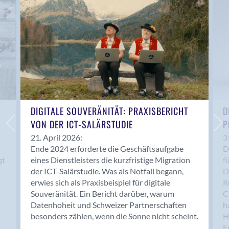
Anwil
Appenzell
Au SG
Baar
Baden
Balsthal
Balzers
Basel
DIGITALE SOUVERÄNITÄT: PRAXISBERICHT
D
VON DER ICT-SALÄRSTUDIE
P
Bassersdorf
Belp
21. April 2026:
3
Ende 2024 erforderte die Geschäftsaufgabe
D
Bendern
gt
eines Dienstleisters die kurzfristige Migration
f
Benken (SG)
der ICT-Salärstudie. Was als Notfall begann,
D
Bergdietikon
erwies sich als Praxisbeispiel für digitale
R
Berlin
Souveränität. Ein Bericht darüber, warum
C
Datenhoheit und Schweizer Partnerschaften
h
Bern
besonders zählen, wenn die Sonne nicht scheint.
H
Bern - Liebefeld
F