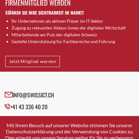
FIRMENMITGLIED WERDEN
Brugg AG
STÄRKEN SIE IHRE SICHTBARKEIT IM MARKT!
Brütten
Ihr Unternehmen als aktiven Player im IT-Sektor
Bubendorf
Zugang zu relevanten Akteur:innen der digitalen Wirtschaft
Bubikon
Mitarbeitende am Puls der digitalen Schweiz
Buchs (SG)
Gezielte Unterstützung für Fachbereiche und Führung
Burgdorf
Bäretswil
Jetzt Mitglied werden
Bülach
Cazis
Cham
Chur
INFO@SWISSICT.CH
Crissier
+41 43 336 40 20
Davos Platz
Davos Platz 1
SWISSICT
VULKANSTRASSE 120
Dierikon
Mit Ihrem Besuch auf unserer Website stimmen Sie unserer
8048 ZURICH
Datenschutzerklärung und der Verwendung von Cookies zu.
Dietikon
Dies erlaubt uns unsere Services weiter für Sie zu verbessern.