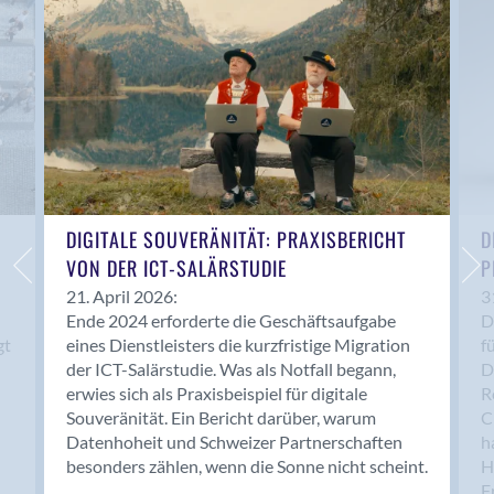
Anwil
Appenzell
Au SG
Baar
Baden
Balsthal
Balzers
Basel
DIGITALE SOUVERÄNITÄT: PRAXISBERICHT
D
VON DER ICT-SALÄRSTUDIE
P
Bassersdorf
Belp
21. April 2026:
3
Ende 2024 erforderte die Geschäftsaufgabe
D
Bendern
gt
eines Dienstleisters die kurzfristige Migration
f
Benken (SG)
der ICT-Salärstudie. Was als Notfall begann,
D
Bergdietikon
erwies sich als Praxisbeispiel für digitale
R
Berlin
Souveränität. Ein Bericht darüber, warum
C
Datenhoheit und Schweizer Partnerschaften
h
Bern
besonders zählen, wenn die Sonne nicht scheint.
H
Bern - Liebefeld
F