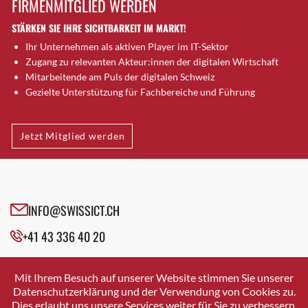
FIRMENMITGLIED WERDEN
Brugg AG
STÄRKEN SIE IHRE SICHTBARKEIT IM MARKT!
Brütten
Ihr Unternehmen als aktiven Player im IT-Sektor
Bubendorf
Zugang zu relevanten Akteur:innen der digitalen Wirtschaft
Bubikon
Mitarbeitende am Puls der digitalen Schweiz
Buchs (SG)
Gezielte Unterstützung für Fachbereiche und Führung
Burgdorf
Bäretswil
Jetzt Mitglied werden
Bülach
Cazis
Cham
Chur
INFO@SWISSICT.CH
Crissier
+41 43 336 40 20
Davos Platz
Davos Platz 1
SWISSICT
VULKANSTRASSE 120
Dierikon
Mit Ihrem Besuch auf unserer Website stimmen Sie unserer
8048 ZURICH
Datenschutzerklärung und der Verwendung von Cookies zu.
Dietikon
Dies erlaubt uns unsere Services weiter für Sie zu verbessern.