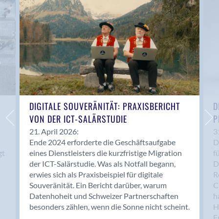
Anwil
Appenzell
Au SG
Baar
Baden
Balsthal
Balzers
Basel
DIGITALE SOUVERÄNITÄT: PRAXISBERICHT
D
VON DER ICT-SALÄRSTUDIE
P
Bassersdorf
Belp
21. April 2026:
3
Ende 2024 erforderte die Geschäftsaufgabe
D
Bendern
gt
eines Dienstleisters die kurzfristige Migration
f
Benken (SG)
der ICT-Salärstudie. Was als Notfall begann,
D
Bergdietikon
erwies sich als Praxisbeispiel für digitale
R
Berlin
Souveränität. Ein Bericht darüber, warum
C
Datenhoheit und Schweizer Partnerschaften
h
Bern
besonders zählen, wenn die Sonne nicht scheint.
H
Bern - Liebefeld
F