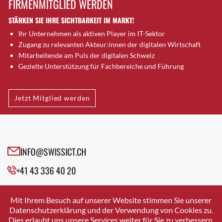
FIRMENMITGLIED WERDEN
Brugg AG
STÄRKEN SIE IHRE SICHTBARKEIT IM MARKT!
Brütten
Ihr Unternehmen als aktiven Player im IT-Sektor
Bubendorf
Zugang zu relevanten Akteur:innen der digitalen Wirtschaft
Bubikon
Mitarbeitende am Puls der digitalen Schweiz
Buchs (SG)
Gezielte Unterstützung für Fachbereiche und Führung
Burgdorf
Bäretswil
Jetzt Mitglied werden
Bülach
Cazis
Cham
Chur
INFO@SWISSICT.CH
Crissier
+41 43 336 40 20
Davos Platz
Davos Platz 1
SWISSICT
VULKANSTRASSE 120
Dierikon
Mit Ihrem Besuch auf unserer Website stimmen Sie unserer
8048 ZURICH
Datenschutzerklärung und der Verwendung von Cookies zu.
Dietikon
Dies erlaubt uns unsere Services weiter für Sie zu verbessern.