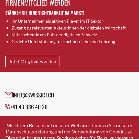
FIRMENMITGLIED WERDEN
Brugg AG
STÄRKEN SIE IHRE SICHTBARKEIT IM MARKT!
Brütten
Ihr Unternehmen als aktiven Player im IT-Sektor
Bubendorf
Zugang zu relevanten Akteur:innen der digitalen Wirtschaft
Bubikon
Mitarbeitende am Puls der digitalen Schweiz
Buchs (SG)
Gezielte Unterstützung für Fachbereiche und Führung
Burgdorf
Bäretswil
Jetzt Mitglied werden
Bülach
Cazis
Cham
Chur
INFO@SWISSICT.CH
Crissier
+41 43 336 40 20
Davos Platz
Davos Platz 1
SWISSICT
VULKANSTRASSE 120
Dierikon
Mit Ihrem Besuch auf unserer Website stimmen Sie unserer
8048 ZURICH
Datenschutzerklärung und der Verwendung von Cookies zu.
Dietikon
Dies erlaubt uns unsere Services weiter für Sie zu verbessern.