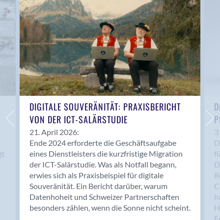
Anwil
Appenzell
Au SG
Baar
Baden
Balsthal
Balzers
Basel
DIGITALE SOUVERÄNITÄT: PRAXISBERICHT
D
VON DER ICT-SALÄRSTUDIE
P
Bassersdorf
Belp
21. April 2026:
3
Ende 2024 erforderte die Geschäftsaufgabe
D
Bendern
gt
eines Dienstleisters die kurzfristige Migration
f
Benken (SG)
der ICT-Salärstudie. Was als Notfall begann,
D
Bergdietikon
erwies sich als Praxisbeispiel für digitale
R
Berlin
Souveränität. Ein Bericht darüber, warum
C
Datenhoheit und Schweizer Partnerschaften
h
Bern
besonders zählen, wenn die Sonne nicht scheint.
H
Bern - Liebefeld
F