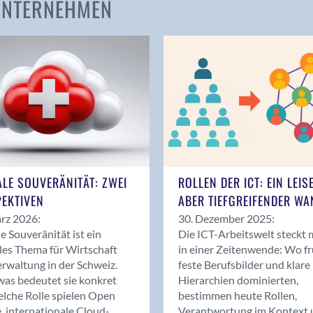
 UNTERNEHMEN
Amden
Andelfingen
Anwil
Appenzell
Au SG
Baar
Baden
Balsthal
Balzers
ALE SOUVERÄNITÄT: ZWEI
ROLLEN DER ICT: EIN LEIS
Basel
EKTIVEN
ABER TIEFGREIFENDER WA
Bassersdorf
rz 2026:
30. Dezember 2025:
Belp
le Souveränität ist ein
Die ICT-Arbeitswelt steckt 
Bendern
les Thema für Wirtschaft
in einer Zeitenwende: Wo f
Benken (SG)
rwaltung in der Schweiz.
feste Berufsbilder und klare
as bedeutet sie konkret
Hierarchien dominierten,
Bergdietikon
lche Rolle spielen Open
bestimmen heute Rollen,
Berlin
, internationale Cloud-
Verantwortung im Kontext 