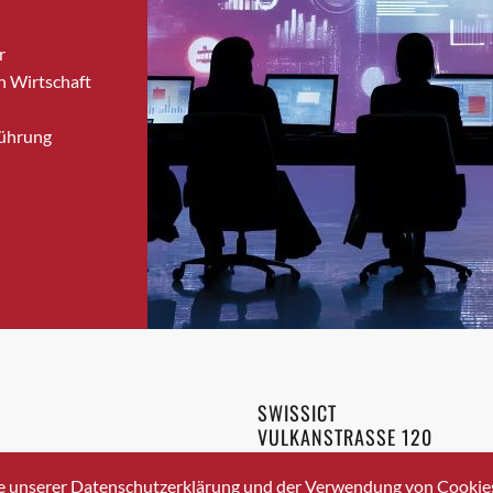
Bronschhofen
r
Brugg
n Wirtschaft
Brugg AG
Brütten
Führung
Bubendorf
Bubikon
Buchs (SG)
Burgdorf
Bäretswil
Bülach
Cazis
Cham
Chur
SWISSICT
Crissier
VULKANSTRASSE 120
Davos Platz
8048 ZURICH
3 336 40 20
Davos Platz 1
e unserer Datenschutzerklärung und der Verwendung von Cookies 