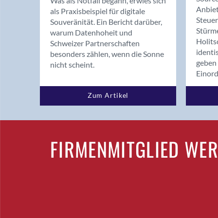
Was als Notfall begann, erwies sich
Anbiet
als Praxisbeispiel für digitale
Steue
Souveränität. Ein Bericht darüber,
Stürm
warum Datenhoheit und
Holits
Schweizer Partnerschaften
identi
besonders zählen, wenn die Sonne
geben 
nicht scheint.
Einor
Zum Artikel
FIRMENMITGLIED WE