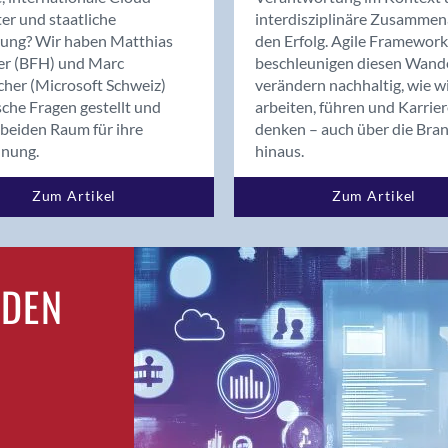
Bern
er und staatliche
interdisziplinäre Zusammen
Bern - Liebefeld
rung? Wir haben Matthias
den Erfolg. Agile Framework
er (BFH) und Marc
beschleunigen diesen Wand
Bern 15
cher (Microsoft Schweiz)
verändern nachhaltig, wie w
Bern 22
sche Fragen gestellt und
arbeiten, führen und Karrie
Bern 65
beiden Raum für ihre
denken – auch über die Bra
Bern 9
dnung.
hinaus.
Bern-Zollikofen
Zum Artikel
Zum Artikel
Biel/Bienne
Binningen
Birsfelden
Bolligen
RDEN
Bonaduz
Bonstetten
Bottighofen
Bremgarten bei Bern
Brig
Brig-Glis