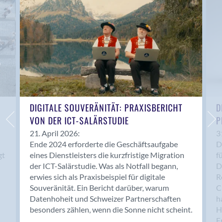
Anwil
Appenzell
Au SG
Baar
Baden
Balsthal
Balzers
Basel
DIGITALE SOUVERÄNITÄT: PRAXISBERICHT
D
VON DER ICT-SALÄRSTUDIE
P
Bassersdorf
Belp
21. April 2026:
3
Ende 2024 erforderte die Geschäftsaufgabe
D
Bendern
gt
eines Dienstleisters die kurzfristige Migration
f
Benken (SG)
der ICT-Salärstudie. Was als Notfall begann,
D
Bergdietikon
erwies sich als Praxisbeispiel für digitale
R
Berlin
Souveränität. Ein Bericht darüber, warum
C
Datenhoheit und Schweizer Partnerschaften
h
Bern
besonders zählen, wenn die Sonne nicht scheint.
H
Bern - Liebefeld
F