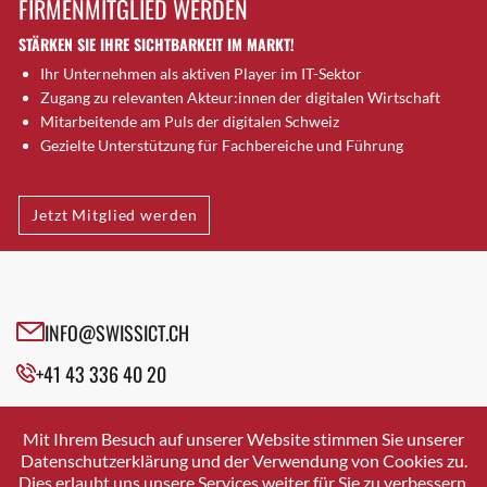
FIRMENMITGLIED WERDEN
Brugg AG
STÄRKEN SIE IHRE SICHTBARKEIT IM MARKT!
Brütten
Ihr Unternehmen als aktiven Player im IT-Sektor
Bubendorf
Zugang zu relevanten Akteur:innen der digitalen Wirtschaft
Bubikon
Mitarbeitende am Puls der digitalen Schweiz
Buchs (SG)
Gezielte Unterstützung für Fachbereiche und Führung
Burgdorf
Bäretswil
Jetzt Mitglied werden
Bülach
Cazis
Cham
Chur
INFO@SWISSICT.CH
Crissier
+41 43 336 40 20
Davos Platz
Davos Platz 1
SWISSICT
VULKANSTRASSE 120
Dierikon
Mit Ihrem Besuch auf unserer Website stimmen Sie unserer
8048 ZURICH
Datenschutzerklärung und der Verwendung von Cookies zu.
Dietikon
Dies erlaubt uns unsere Services weiter für Sie zu verbessern.