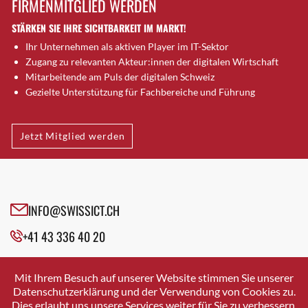
FIRMENMITGLIED WERDEN
Brugg AG
STÄRKEN SIE IHRE SICHTBARKEIT IM MARKT!
Brütten
Ihr Unternehmen als aktiven Player im IT-Sektor
Bubendorf
Zugang zu relevanten Akteur:innen der digitalen Wirtschaft
Bubikon
Mitarbeitende am Puls der digitalen Schweiz
Buchs (SG)
Gezielte Unterstützung für Fachbereiche und Führung
Burgdorf
Bäretswil
Jetzt Mitglied werden
Bülach
Cazis
Cham
Chur
INFO@SWISSICT.CH
Crissier
+41 43 336 40 20
Davos Platz
Davos Platz 1
SWISSICT
VULKANSTRASSE 120
Dierikon
Mit Ihrem Besuch auf unserer Website stimmen Sie unserer
8048 ZURICH
Datenschutzerklärung und der Verwendung von Cookies zu.
Dietikon
Dies erlaubt uns unsere Services weiter für Sie zu verbessern.