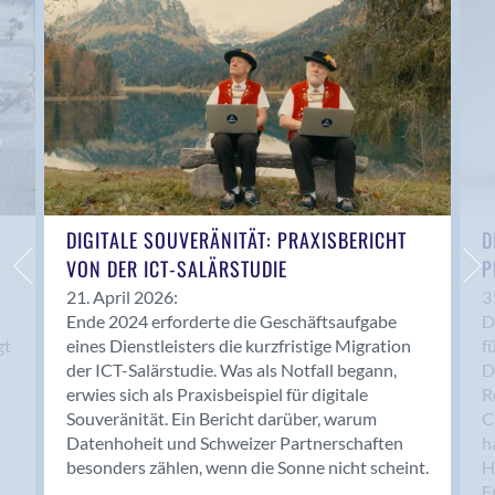
Anwil
Appenzell
Au SG
Baar
Baden
Balsthal
Balzers
Basel
DIGITALE SOUVERÄNITÄT: PRAXISBERICHT
D
VON DER ICT-SALÄRSTUDIE
P
Bassersdorf
Belp
21. April 2026:
3
Ende 2024 erforderte die Geschäftsaufgabe
D
Bendern
gt
eines Dienstleisters die kurzfristige Migration
f
Benken (SG)
der ICT-Salärstudie. Was als Notfall begann,
D
Bergdietikon
erwies sich als Praxisbeispiel für digitale
R
Berlin
Souveränität. Ein Bericht darüber, warum
C
Datenhoheit und Schweizer Partnerschaften
h
Bern
besonders zählen, wenn die Sonne nicht scheint.
H
Bern - Liebefeld
F