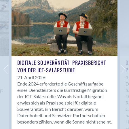
Anwil
Appenzell
Au SG
Baar
Baden
Balsthal
Balzers
Basel
DIGITALE SOUVERÄNITÄT: PRAXISBERICHT
D
VON DER ICT-SALÄRSTUDIE
P
Bassersdorf
Belp
21. April 2026:
3
Ende 2024 erforderte die Geschäftsaufgabe
D
Bendern
gt
eines Dienstleisters die kurzfristige Migration
f
Benken (SG)
der ICT-Salärstudie. Was als Notfall begann,
D
Bergdietikon
erwies sich als Praxisbeispiel für digitale
R
Berlin
Souveränität. Ein Bericht darüber, warum
C
Datenhoheit und Schweizer Partnerschaften
h
Bern
besonders zählen, wenn die Sonne nicht scheint.
H
Bern - Liebefeld
F