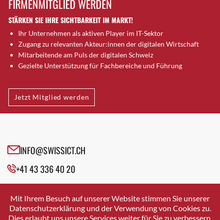
FIRMENMITGLIED WERDEN
Brugg AG
STÄRKEN SIE IHRE SICHTBARKEIT IM MARKT!
Brütten
Ihr Unternehmen als aktiven Player im IT-Sektor
Bubendorf
Zugang zu relevanten Akteur:innen der digitalen Wirtschaft
Bubikon
Mitarbeitende am Puls der digitalen Schweiz
Buchs (SG)
Gezielte Unterstützung für Fachbereiche und Führung
Burgdorf
Bäretswil
Jetzt Mitglied werden
Bülach
Cazis
Cham
Chur
INFO@SWISSICT.CH
Crissier
+41 43 336 40 20
Davos Platz
Davos Platz 1
SWISSICT
VULKANSTRASSE 120
Dierikon
Mit Ihrem Besuch auf unserer Website stimmen Sie unserer
8048 ZURICH
Datenschutzerklärung und der Verwendung von Cookies zu.
Dietikon
Dies erlaubt uns unsere Services weiter für Sie zu verbessern.