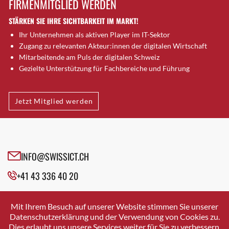
FIRMENMITGLIED WERDEN
Brugg AG
STÄRKEN SIE IHRE SICHTBARKEIT IM MARKT!
Brütten
Ihr Unternehmen als aktiven Player im IT-Sektor
Bubendorf
Zugang zu relevanten Akteur:innen der digitalen Wirtschaft
Bubikon
Mitarbeitende am Puls der digitalen Schweiz
Buchs (SG)
Gezielte Unterstützung für Fachbereiche und Führung
Burgdorf
Bäretswil
Jetzt Mitglied werden
Bülach
Cazis
Cham
Chur
INFO@SWISSICT.CH
Crissier
+41 43 336 40 20
Davos Platz
Davos Platz 1
SWISSICT
VULKANSTRASSE 120
Dierikon
Mit Ihrem Besuch auf unserer Website stimmen Sie unserer
8048 ZURICH
Datenschutzerklärung und der Verwendung von Cookies zu.
Dietikon
Dies erlaubt uns unsere Services weiter für Sie zu verbessern.