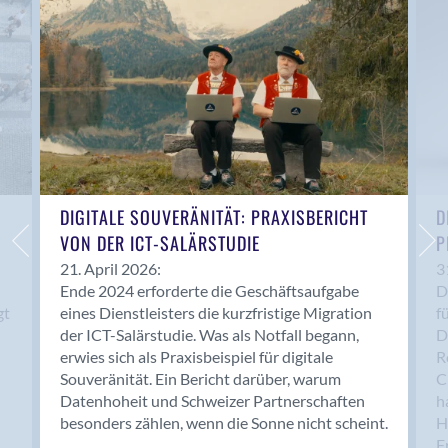
Anwil
Appenzell
Au SG
Baar
Baden
Balsthal
Balzers
Basel
DIGITALE SOUVERÄNITÄT: PRAXISBERICHT
D
VON DER ICT-SALÄRSTUDIE
P
Bassersdorf
Belp
21. April 2026:
3
Ende 2024 erforderte die Geschäftsaufgabe
D
Bendern
gt
eines Dienstleisters die kurzfristige Migration
f
Benken (SG)
der ICT-Salärstudie. Was als Notfall begann,
D
Bergdietikon
erwies sich als Praxisbeispiel für digitale
R
Berlin
Souveränität. Ein Bericht darüber, warum
C
Datenhoheit und Schweizer Partnerschaften
h
Bern
besonders zählen, wenn die Sonne nicht scheint.
H
Bern - Liebefeld
F