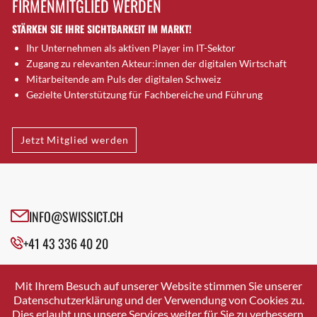
FIRMENMITGLIED WERDEN
Brütten
STÄRKEN SIE IHRE SICHTBARKEIT IM MARKT!
Bubendorf
Ihr Unternehmen als aktiven Player im IT-Sektor
Bubikon
Zugang zu relevanten Akteur:innen der digitalen Wirtschaft
Buchs (SG)
Mitarbeitende am Puls der digitalen Schweiz
Burgdorf
Gezielte Unterstützung für Fachbereiche und Führung
Bäretswil
Bülach
Jetzt Mitglied werden
Cazis
Cham
Chur
Crissier
INFO@SWISSICT.CH
Davos Platz
+41 43 336 40 20
Davos Platz 1
Dierikon
SWISSICT
VULKANSTRASSE 120
Dietikon
Mit Ihrem Besuch auf unserer Website stimmen Sie unserer
8048 ZURICH
Datenschutzerklärung und der Verwendung von Cookies zu.
Dietlikon
Dies erlaubt uns unsere Services weiter für Sie zu verbessern.