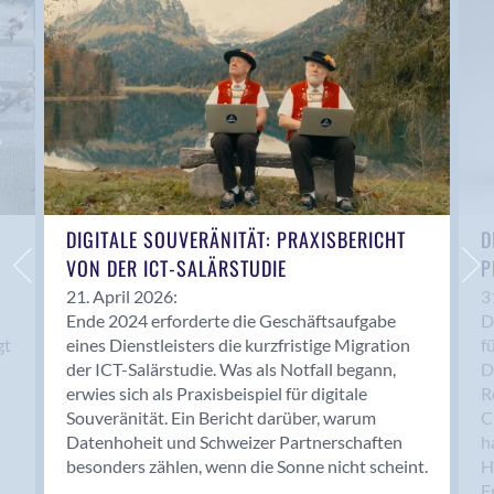
Anwil
Appenzell
Au SG
Baar
Baden
Balsthal
Balzers
Basel
DIGITALE SOUVERÄNITÄT: PRAXISBERICHT
D
VON DER ICT-SALÄRSTUDIE
P
Bassersdorf
Belp
21. April 2026:
3
Ende 2024 erforderte die Geschäftsaufgabe
D
Bendern
gt
eines Dienstleisters die kurzfristige Migration
f
Benken (SG)
der ICT-Salärstudie. Was als Notfall begann,
D
Bergdietikon
erwies sich als Praxisbeispiel für digitale
R
Berlin
Souveränität. Ein Bericht darüber, warum
C
Datenhoheit und Schweizer Partnerschaften
h
Bern
besonders zählen, wenn die Sonne nicht scheint.
H
Bern - Liebefeld
F