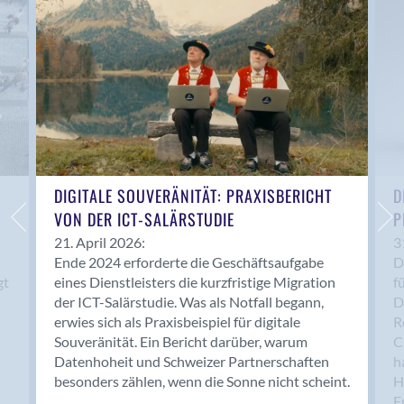
Anwil
Appenzell
Au SG
Baar
Baden
Balsthal
Balzers
Basel
DIGITALE SOUVERÄNITÄT: PRAXISBERICHT
D
VON DER ICT-SALÄRSTUDIE
P
Bassersdorf
Belp
21. April 2026:
3
Ende 2024 erforderte die Geschäftsaufgabe
D
Bendern
gt
eines Dienstleisters die kurzfristige Migration
f
Benken (SG)
der ICT-Salärstudie. Was als Notfall begann,
D
Bergdietikon
erwies sich als Praxisbeispiel für digitale
R
Berlin
Souveränität. Ein Bericht darüber, warum
C
Datenhoheit und Schweizer Partnerschaften
h
Bern
besonders zählen, wenn die Sonne nicht scheint.
H
Bern - Liebefeld
F