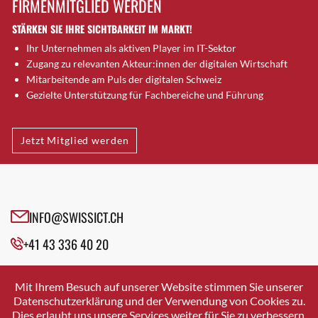
FIRMENMITGLIED WERDEN
Brugg AG
STÄRKEN SIE IHRE SICHTBARKEIT IM MARKT!
Brütten
Ihr Unternehmen als aktiven Player im IT-Sektor
Bubendorf
Zugang zu relevanten Akteur:innen der digitalen Wirtschaft
Bubikon
Mitarbeitende am Puls der digitalen Schweiz
Buchs (SG)
Gezielte Unterstützung für Fachbereiche und Führung
Burgdorf
Bäretswil
Jetzt Mitglied werden
Bülach
Cazis
Cham
Chur
INFO@SWISSICT.CH
Crissier
+41 43 336 40 20
Davos Platz
Davos Platz 1
SWISSICT
VULKANSTRASSE 120
Dierikon
Mit Ihrem Besuch auf unserer Website stimmen Sie unserer
8048 ZURICH
Datenschutzerklärung und der Verwendung von Cookies zu.
Dietikon
Dies erlaubt uns unsere Services weiter für Sie zu verbessern.