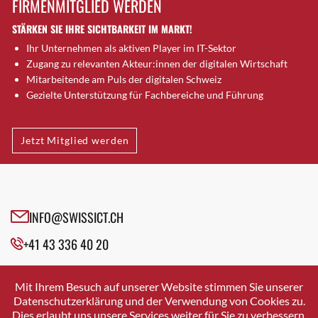
FIRMENMITGLIED WERDEN
Brugg AG
STÄRKEN SIE IHRE SICHTBARKEIT IM MARKT!
Brütten
Ihr Unternehmen als aktiven Player im IT-Sektor
Bubendorf
Zugang zu relevanten Akteur:innen der digitalen Wirtschaft
Bubikon
Mitarbeitende am Puls der digitalen Schweiz
Buchs (SG)
Gezielte Unterstützung für Fachbereiche und Führung
Burgdorf
Bäretswil
Jetzt Mitglied werden
Bülach
Cazis
Cham
Chur
INFO@SWISSICT.CH
Crissier
+41 43 336 40 20
Davos Platz
Davos Platz 1
SWISSICT
VULKANSTRASSE 120
Dierikon
Mit Ihrem Besuch auf unserer Website stimmen Sie unserer
8048 ZURICH
Datenschutzerklärung und der Verwendung von Cookies zu.
Dietikon
Dies erlaubt uns unsere Services weiter für Sie zu verbessern.