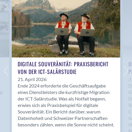
Anwil
Appenzell
Au SG
Baar
Baden
Balsthal
Balzers
Basel
DIGITALE SOUVERÄNITÄT: PRAXISBERICHT
D
VON DER ICT-SALÄRSTUDIE
P
Bassersdorf
Belp
21. April 2026:
3
Ende 2024 erforderte die Geschäftsaufgabe
D
Bendern
gt
eines Dienstleisters die kurzfristige Migration
f
Benken (SG)
der ICT-Salärstudie. Was als Notfall begann,
D
Bergdietikon
erwies sich als Praxisbeispiel für digitale
R
Berlin
Souveränität. Ein Bericht darüber, warum
C
Datenhoheit und Schweizer Partnerschaften
h
Bern
besonders zählen, wenn die Sonne nicht scheint.
H
Bern - Liebefeld
F