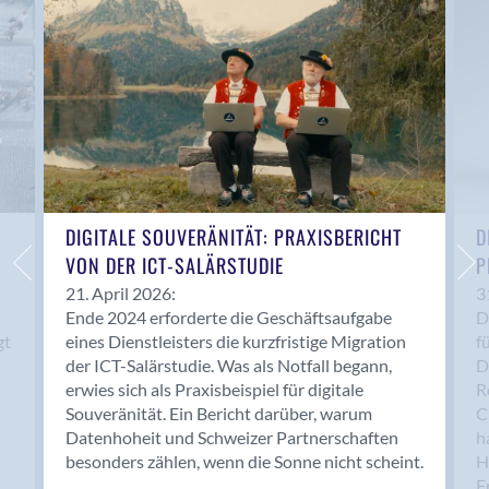
Anwil
Appenzell
Au SG
Baar
Baden
Balsthal
Balzers
Basel
DIGITALE SOUVERÄNITÄT: PRAXISBERICHT
D
VON DER ICT-SALÄRSTUDIE
P
Bassersdorf
Belp
21. April 2026:
3
Ende 2024 erforderte die Geschäftsaufgabe
D
Bendern
gt
eines Dienstleisters die kurzfristige Migration
f
Benken (SG)
der ICT-Salärstudie. Was als Notfall begann,
D
Bergdietikon
erwies sich als Praxisbeispiel für digitale
R
Berlin
Souveränität. Ein Bericht darüber, warum
C
Datenhoheit und Schweizer Partnerschaften
h
Bern
besonders zählen, wenn die Sonne nicht scheint.
H
Bern - Liebefeld
F