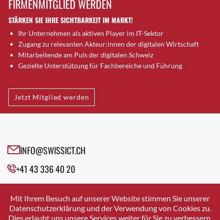
FIRMENMITGLIED WERDEN
Brugg AG
STÄRKEN SIE IHRE SICHTBARKEIT IM MARKT!
Brütten
Ihr Unternehmen als aktiven Player im IT-Sektor
Bubendorf
Zugang zu relevanten Akteur:innen der digitalen Wirtschaft
Bubikon
Mitarbeitende am Puls der digitalen Schweiz
Buchs (SG)
Gezielte Unterstützung für Fachbereiche und Führung
Burgdorf
Bäretswil
Jetzt Mitglied werden
Bülach
Cazis
Cham
Chur
INFO@SWISSICT.CH
Crissier
+41 43 336 40 20
Davos Platz
Davos Platz 1
SWISSICT
VULKANSTRASSE 120
Dierikon
Mit Ihrem Besuch auf unserer Website stimmen Sie unserer
8048 ZURICH
Datenschutzerklärung und der Verwendung von Cookies zu.
Dietikon
Dies erlaubt uns unsere Services weiter für Sie zu verbessern.