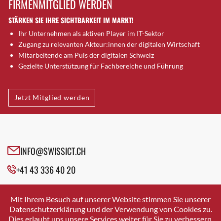
FIRMENMITGLIED WERDEN
Brugg AG
STÄRKEN SIE IHRE SICHTBARKEIT IM MARKT!
Brütten
Ihr Unternehmen als aktiven Player im IT-Sektor
Bubendorf
Zugang zu relevanten Akteur:innen der digitalen Wirtschaft
Bubikon
Mitarbeitende am Puls der digitalen Schweiz
Buchs (SG)
Gezielte Unterstützung für Fachbereiche und Führung
Burgdorf
Bäretswil
Jetzt Mitglied werden
Bülach
Cazis
Cham
Chur
INFO@SWISSICT.CH
Crissier
+41 43 336 40 20
Davos Platz
Davos Platz 1
SWISSICT
VULKANSTRASSE 120
Dierikon
Mit Ihrem Besuch auf unserer Website stimmen Sie unserer
8048 ZURICH
Datenschutzerklärung und der Verwendung von Cookies zu.
Dietikon
Dies erlaubt uns unsere Services weiter für Sie zu verbessern.