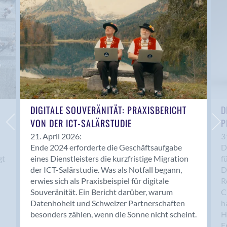
Anwil
Appenzell
Au SG
Baar
Baden
Balsthal
Balzers
Basel
DIGITALE SOUVERÄNITÄT: PRAXISBERICHT
D
VON DER ICT-SALÄRSTUDIE
P
Bassersdorf
Belp
21. April 2026:
3
Ende 2024 erforderte die Geschäftsaufgabe
D
Bendern
gt
eines Dienstleisters die kurzfristige Migration
f
Benken (SG)
der ICT-Salärstudie. Was als Notfall begann,
D
Bergdietikon
erwies sich als Praxisbeispiel für digitale
R
Berlin
Souveränität. Ein Bericht darüber, warum
C
Datenhoheit und Schweizer Partnerschaften
h
Bern
besonders zählen, wenn die Sonne nicht scheint.
H
Bern - Liebefeld
F