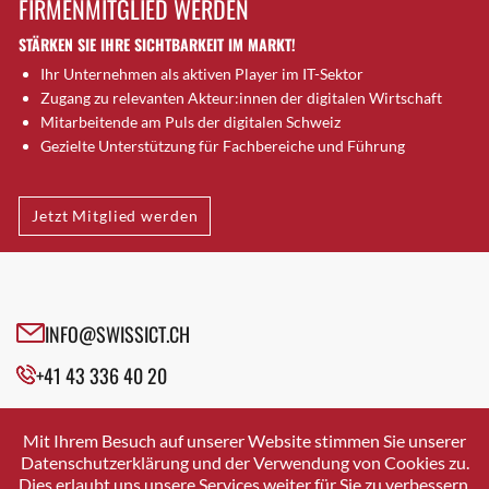
FIRMENMITGLIED WERDEN
Brugg AG
STÄRKEN SIE IHRE SICHTBARKEIT IM MARKT!
Brütten
Ihr Unternehmen als aktiven Player im IT-Sektor
Bubendorf
Zugang zu relevanten Akteur:innen der digitalen Wirtschaft
Bubikon
Mitarbeitende am Puls der digitalen Schweiz
Buchs (SG)
Gezielte Unterstützung für Fachbereiche und Führung
Burgdorf
Bäretswil
Jetzt Mitglied werden
Bülach
Cazis
Cham
Chur
INFO@SWISSICT.CH
Crissier
+41 43 336 40 20
Davos Platz
Davos Platz 1
SWISSICT
VULKANSTRASSE 120
Dierikon
Mit Ihrem Besuch auf unserer Website stimmen Sie unserer
8048 ZURICH
Datenschutzerklärung und der Verwendung von Cookies zu.
Dietikon
Dies erlaubt uns unsere Services weiter für Sie zu verbessern.