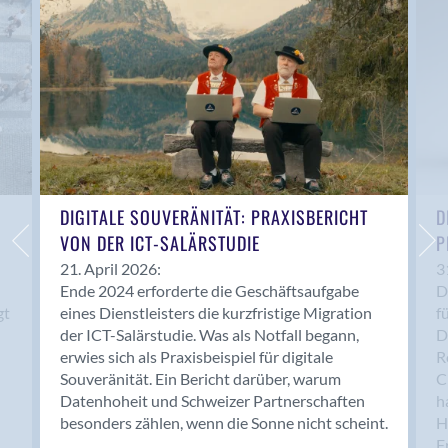
Anwil
Appenzell
Au SG
Baar
Baden
Balsthal
Balzers
Basel
DIGITALE SOUVERÄNITÄT: PRAXISBERICHT
D
VON DER ICT-SALÄRSTUDIE
P
Bassersdorf
Belp
21. April 2026:
3
Ende 2024 erforderte die Geschäftsaufgabe
D
Bendern
gt
eines Dienstleisters die kurzfristige Migration
f
Benken (SG)
der ICT-Salärstudie. Was als Notfall begann,
D
Bergdietikon
erwies sich als Praxisbeispiel für digitale
R
Berlin
Souveränität. Ein Bericht darüber, warum
C
Datenhoheit und Schweizer Partnerschaften
h
Bern
besonders zählen, wenn die Sonne nicht scheint.
H
Bern - Liebefeld
F