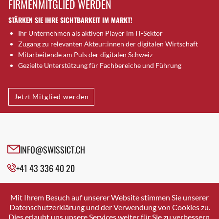
FIRMENMITGLIED WERDEN
Brugg AG
STÄRKEN SIE IHRE SICHTBARKEIT IM MARKT!
Brütten
Ihr Unternehmen als aktiven Player im IT-Sektor
Bubendorf
Zugang zu relevanten Akteur:innen der digitalen Wirtschaft
Bubikon
Mitarbeitende am Puls der digitalen Schweiz
Buchs (SG)
Gezielte Unterstützung für Fachbereiche und Führung
Burgdorf
Bäretswil
Jetzt Mitglied werden
Bülach
Cazis
Cham
Chur
INFO@SWISSICT.CH
Crissier
+41 43 336 40 20
Davos Platz
Davos Platz 1
SWISSICT
VULKANSTRASSE 120
Dierikon
Mit Ihrem Besuch auf unserer Website stimmen Sie unserer
8048 ZURICH
Datenschutzerklärung und der Verwendung von Cookies zu.
Dietikon
Dies erlaubt uns unsere Services weiter für Sie zu verbessern.