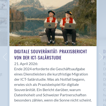
Anwil
Appenzell
Au SG
Baar
Baden
Balsthal
Balzers
Basel
DIGITALE SOUVERÄNITÄT: PRAXISBERICHT
D
VON DER ICT-SALÄRSTUDIE
P
Bassersdorf
Belp
21. April 2026:
3
Ende 2024 erforderte die Geschäftsaufgabe
D
Bendern
gt
eines Dienstleisters die kurzfristige Migration
f
Benken (SG)
der ICT-Salärstudie. Was als Notfall begann,
D
Bergdietikon
erwies sich als Praxisbeispiel für digitale
R
Berlin
Souveränität. Ein Bericht darüber, warum
C
Datenhoheit und Schweizer Partnerschaften
h
Bern
besonders zählen, wenn die Sonne nicht scheint.
H
Bern - Liebefeld
F