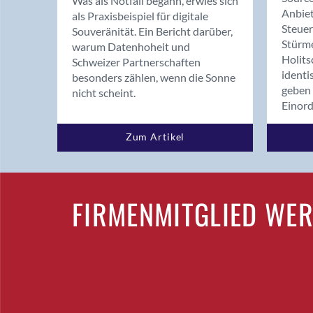
Was als Notfall begann, erwies sich
Anbiet
als Praxisbeispiel für digitale
Steue
Souveränität. Ein Bericht darüber,
Stürm
warum Datenhoheit und
Holits
Schweizer Partnerschaften
identi
besonders zählen, wenn die Sonne
geben 
nicht scheint.
Einor
Zum Artikel
FIRMENMITGLIED WE