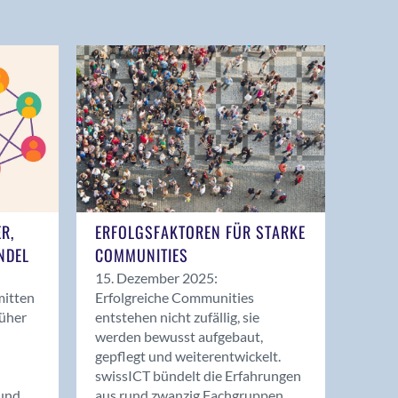
ER,
ERFOLGSFAKTOREN FÜR STARKE
NDEL
COMMUNITIES
15. Dezember 2025:
mitten
Erfolgreiche Communities
rüher
entstehen nicht zufällig, sie
werden bewusst aufgebaut,
gepflegt und weiterentwickelt.
swissICT bündelt die Erfahrungen
und
aus rund zwanzig Fachgruppen.