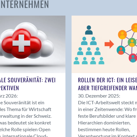
 UNTERNEHMEN
Amden
Andelfingen
Anwil
Appenzell
Au SG
Baar
Baden
Balsthal
Balzers
ALE SOUVERÄNITÄT: ZWEI
ROLLEN DER ICT: EIN LEIS
Basel
EKTIVEN
ABER TIEFGREIFENDER WA
Bassersdorf
rz 2026:
30. Dezember 2025:
Belp
le Souveränität ist ein
Die ICT-Arbeitswelt steckt 
Bendern
les Thema für Wirtschaft
in einer Zeitenwende: Wo f
Benken (SG)
rwaltung in der Schweiz.
feste Berufsbilder und klare
as bedeutet sie konkret
Hierarchien dominierten,
Bergdietikon
lche Rolle spielen Open
bestimmen heute Rollen,
Berlin
, internationale Cloud-
Verantwortung im Kontext 