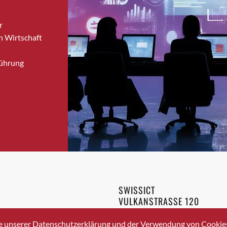
Bronschhofen
r
Brugg
n Wirtschaft
Brugg AG
Brütten
Führung
Bubendorf
Bubikon
Buchs (SG)
Burgdorf
Bäretswil
Bülach
Cazis
Cham
Chur
SWISSICT
Crissier
VULKANSTRASSE 120
Davos Platz
8048 ZURICH
3 336 40 20
Davos Platz 1
e unserer Datenschutzerklärung und der Verwendung von Cookies 