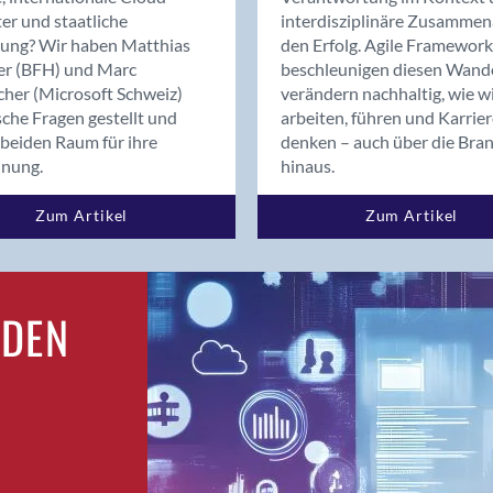
Bern
er und staatliche
interdisziplinäre Zusammen
Bern - Liebefeld
rung? Wir haben Matthias
den Erfolg. Agile Framework
er (BFH) und Marc
beschleunigen diesen Wand
Bern 15
cher (Microsoft Schweiz)
verändern nachhaltig, wie w
Bern 22
sche Fragen gestellt und
arbeiten, führen und Karrie
Bern 65
beiden Raum für ihre
denken – auch über die Bra
Bern 9
dnung.
hinaus.
Bern-Zollikofen
Zum Artikel
Zum Artikel
Biel/Bienne
Binningen
Birsfelden
Bolligen
RDEN
Bonaduz
Bonstetten
Bottighofen
Bremgarten bei Bern
Brig
Brig-Glis