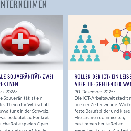
 UNTERNEHMEN
Amden
Andelfingen
Anwil
Appenzell
Au SG
Baar
Baden
Balsthal
Balzers
ALE SOUVERÄNITÄT: ZWEI
ROLLEN DER ICT: EIN LEIS
Basel
EKTIVEN
ABER TIEFGREIFENDER WA
Bassersdorf
rz 2026:
30. Dezember 2025:
Belp
le Souveränität ist ein
Die ICT-Arbeitswelt steckt 
Bendern
les Thema für Wirtschaft
in einer Zeitenwende: Wo f
Benken (SG)
rwaltung in der Schweiz.
feste Berufsbilder und klare
as bedeutet sie konkret
Hierarchien dominierten,
Bergdietikon
lche Rolle spielen Open
bestimmen heute Rollen,
Berlin
, internationale Cloud-
Verantwortung im Kontext 