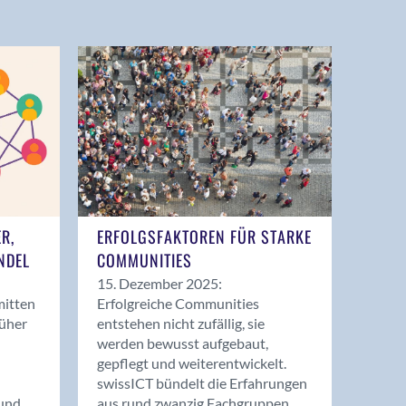
ER,
ERFOLGSFAKTOREN FÜR STARKE
NDEL
COMMUNITIES
15. Dezember 2025:
mitten
Erfolgreiche Communities
rüher
entstehen nicht zufällig, sie
werden bewusst aufgebaut,
gepflegt und weiterentwickelt.
swissICT bündelt die Erfahrungen
und
aus rund zwanzig Fachgruppen.