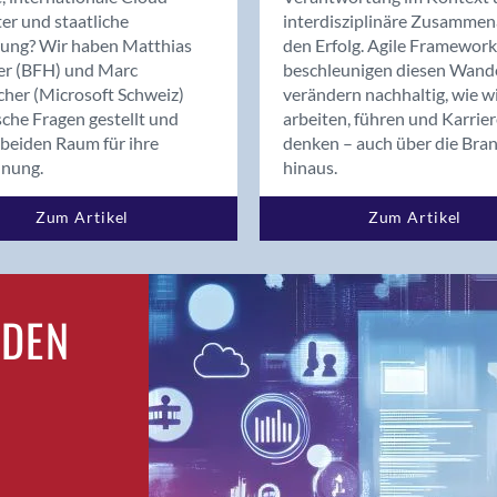
Bern
er und staatliche
interdisziplinäre Zusammen
Bern - Liebefeld
rung? Wir haben Matthias
den Erfolg. Agile Framework
er (BFH) und Marc
beschleunigen diesen Wand
Bern 15
cher (Microsoft Schweiz)
verändern nachhaltig, wie w
Bern 22
sche Fragen gestellt und
arbeiten, führen und Karrie
Bern 65
beiden Raum für ihre
denken – auch über die Bra
Bern 9
dnung.
hinaus.
Bern-Zollikofen
Zum Artikel
Zum Artikel
Biel/Bienne
Binningen
Birsfelden
Bolligen
RDEN
Bonaduz
Bonstetten
Bottighofen
Bremgarten bei Bern
Brig
Brig-Glis