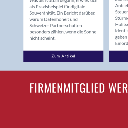
Was als Notfall begann, erwies sich
Anbiet
als Praxisbeispiel für digitale
Steue
Souveränität. Ein Bericht darüber,
Stürm
warum Datenhoheit und
Holits
Schweizer Partnerschaften
identi
besonders zählen, wenn die Sonne
geben 
nicht scheint.
Einor
Zum Artikel
FIRMENMITGLIED WE