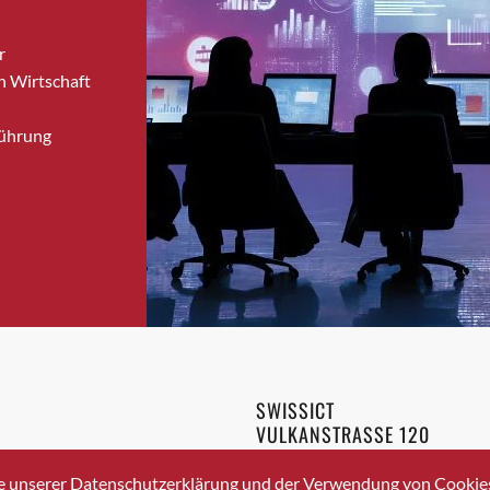
Bronschhofen
r
Brugg
n Wirtschaft
Brugg AG
Brütten
Führung
Bubendorf
Bubikon
Buchs (SG)
Burgdorf
Bäretswil
Bülach
Cazis
Cham
Chur
SWISSICT
Crissier
VULKANSTRASSE 120
Davos Platz
8048 ZURICH
3 336 40 20
Davos Platz 1
e unserer Datenschutzerklärung und der Verwendung von Cookies 