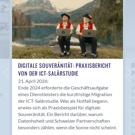
Anwil
Appenzell
Au SG
Baar
Baden
Balsthal
Balzers
Basel
DIGITALE SOUVERÄNITÄT: PRAXISBERICHT
D
VON DER ICT-SALÄRSTUDIE
P
Bassersdorf
Belp
21. April 2026:
3
Ende 2024 erforderte die Geschäftsaufgabe
D
Bendern
gt
eines Dienstleisters die kurzfristige Migration
f
Benken (SG)
der ICT-Salärstudie. Was als Notfall begann,
D
Bergdietikon
erwies sich als Praxisbeispiel für digitale
R
Berlin
Souveränität. Ein Bericht darüber, warum
C
Datenhoheit und Schweizer Partnerschaften
h
Bern
besonders zählen, wenn die Sonne nicht scheint.
H
Bern - Liebefeld
F