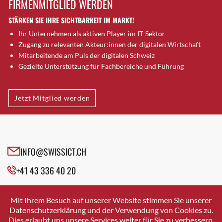
FIRMENMITGLIED WERDEN
Brugg AG
STÄRKEN SIE IHRE SICHTBARKEIT IM MARKT!
Brütten
Ihr Unternehmen als aktiven Player im IT-Sektor
Bubendorf
Zugang zu relevanten Akteur:innen der digitalen Wirtschaft
Bubikon
Mitarbeitende am Puls der digitalen Schweiz
Buchs (SG)
Gezielte Unterstützung für Fachbereiche und Führung
Burgdorf
Bäretswil
Jetzt Mitglied werden
Bülach
Cazis
Cham
Chur
INFO@SWISSICT.CH
Crissier
+41 43 336 40 20
Davos Platz
Davos Platz 1
SWISSICT
VULKANSTRASSE 120
Dierikon
Mit Ihrem Besuch auf unserer Website stimmen Sie unserer
8048 ZURICH
Datenschutzerklärung und der Verwendung von Cookies zu.
Dietikon
Dies erlaubt uns unsere Services weiter für Sie zu verbessern.