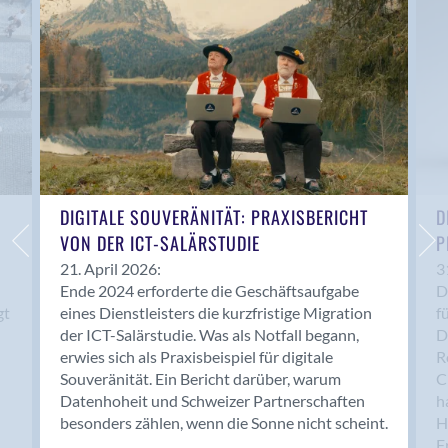
Anwil
Appenzell
Au SG
Baar
Baden
Balsthal
Balzers
Basel
DIGITALE SOUVERÄNITÄT: PRAXISBERICHT
D
VON DER ICT-SALÄRSTUDIE
P
Bassersdorf
Belp
21. April 2026:
3
Ende 2024 erforderte die Geschäftsaufgabe
D
Bendern
gt
eines Dienstleisters die kurzfristige Migration
f
Benken (SG)
der ICT-Salärstudie. Was als Notfall begann,
D
Bergdietikon
erwies sich als Praxisbeispiel für digitale
R
Berlin
Souveränität. Ein Bericht darüber, warum
C
Datenhoheit und Schweizer Partnerschaften
h
Bern
besonders zählen, wenn die Sonne nicht scheint.
H
Bern - Liebefeld
F