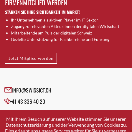
FIRMENMITGLIED WERDEN
Brugg AG
STÄRKEN SIE IHRE SICHTBARKEIT IM MARKT!
Brütten
Ihr Unternehmen als aktiven Player im IT-Sektor
Bubendorf
Zugang zu relevanten Akteur:innen der digitalen Wirtschaft
Bubikon
Mitarbeitende am Puls der digitalen Schweiz
Buchs (SG)
Gezielte Unterstützung für Fachbereiche und Führung
Burgdorf
Bäretswil
Jetzt Mitglied werden
Bülach
Cazis
Cham
Chur
INFO@SWISSICT.CH
Crissier
+41 43 336 40 20
Davos Platz
Davos Platz 1
SWISSICT
VULKANSTRASSE 120
Dierikon
Mit Ihrem Besuch auf unserer Website stimmen Sie unserer
8048 ZURICH
Datenschutzerklärung und der Verwendung von Cookies zu.
Dietikon
Dies erlaubt uns unsere Services weiter für Sie zu verbessern.