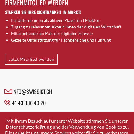
FIRMENMITGLIED WERDEN
Brugg AG
STÄRKEN SIE IHRE SICHTBARKEIT IM MARKT!
Brütten
Ihr Unternehmen als aktiven Player im IT-Sektor
Bubendorf
Zugang zu relevanten Akteur:innen der digitalen Wirtschaft
Bubikon
Mitarbeitende am Puls der digitalen Schweiz
Buchs (SG)
Gezielte Unterstützung für Fachbereiche und Führung
Burgdorf
Bäretswil
Jetzt Mitglied werden
Bülach
Cazis
Cham
Chur
INFO@SWISSICT.CH
Crissier
+41 43 336 40 20
Davos Platz
Davos Platz 1
SWISSICT
VULKANSTRASSE 120
Dierikon
Mit Ihrem Besuch auf unserer Website stimmen Sie unserer
8048 ZURICH
Datenschutzerklärung und der Verwendung von Cookies zu.
Dietikon
Dies erlaubt uns unsere Services weiter für Sie zu verbessern.