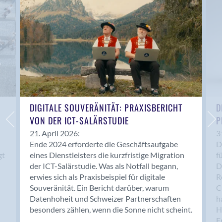
Anwil
Appenzell
Au SG
Baar
Baden
Balsthal
Balzers
Basel
DIGITALE SOUVERÄNITÄT: PRAXISBERICHT
D
VON DER ICT-SALÄRSTUDIE
P
Bassersdorf
Belp
21. April 2026:
3
Ende 2024 erforderte die Geschäftsaufgabe
D
Bendern
gt
eines Dienstleisters die kurzfristige Migration
f
Benken (SG)
der ICT-Salärstudie. Was als Notfall begann,
D
Bergdietikon
erwies sich als Praxisbeispiel für digitale
R
Berlin
Souveränität. Ein Bericht darüber, warum
C
Datenhoheit und Schweizer Partnerschaften
h
Bern
besonders zählen, wenn die Sonne nicht scheint.
H
Bern - Liebefeld
F