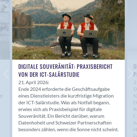
Anwil
Appenzell
Au SG
Baar
Baden
Balsthal
Balzers
Basel
DIGITALE SOUVERÄNITÄT: PRAXISBERICHT
D
VON DER ICT-SALÄRSTUDIE
P
Bassersdorf
Belp
21. April 2026:
3
Ende 2024 erforderte die Geschäftsaufgabe
D
Bendern
gt
eines Dienstleisters die kurzfristige Migration
f
Benken (SG)
der ICT-Salärstudie. Was als Notfall begann,
D
Bergdietikon
erwies sich als Praxisbeispiel für digitale
R
Berlin
Souveränität. Ein Bericht darüber, warum
C
Datenhoheit und Schweizer Partnerschaften
h
Bern
besonders zählen, wenn die Sonne nicht scheint.
H
Bern - Liebefeld
F