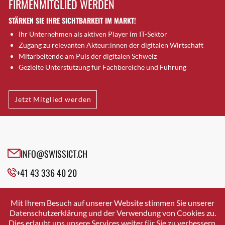
FIRMENMITGLIED WERDEN
Brugg AG
STÄRKEN SIE IHRE SICHTBARKEIT IM MARKT!
Brütten
Ihr Unternehmen als aktiven Player im IT-Sektor
Bubendorf
Zugang zu relevanten Akteur:innen der digitalen Wirtschaft
Bubikon
Mitarbeitende am Puls der digitalen Schweiz
Buchs (SG)
Gezielte Unterstützung für Fachbereiche und Führung
Burgdorf
Bäretswil
Jetzt Mitglied werden
Bülach
Cazis
Cham
Chur
INFO@SWISSICT.CH
Crissier
+41 43 336 40 20
Davos Platz
Davos Platz 1
SWISSICT
VULKANSTRASSE 120
Dierikon
Mit Ihrem Besuch auf unserer Website stimmen Sie unserer
8048 ZURICH
Datenschutzerklärung und der Verwendung von Cookies zu.
Dietikon
Dies erlaubt uns unsere Services weiter für Sie zu verbessern.