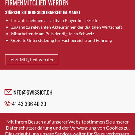
FIRMENMITGLIED WERDEN
Brugg AG
STÄRKEN SIE IHRE SICHTBARKEIT IM MARKT!
Brütten
Ihr Unternehmen als aktiven Player im IT-Sektor
Bubendorf
Zugang zu relevanten Akteur:innen der digitalen Wirtschaft
Bubikon
Mitarbeitende am Puls der digitalen Schweiz
Buchs (SG)
Gezielte Unterstützung für Fachbereiche und Führung
Burgdorf
Bäretswil
Jetzt Mitglied werden
Bülach
Cazis
Cham
Chur
INFO@SWISSICT.CH
Crissier
+41 43 336 40 20
Davos Platz
Davos Platz 1
SWISSICT
VULKANSTRASSE 120
Dierikon
Mit Ihrem Besuch auf unserer Website stimmen Sie unserer
8048 ZURICH
Datenschutzerklärung und der Verwendung von Cookies zu.
Dietikon
Dies erlaubt uns unsere Services weiter für Sie zu verbessern.