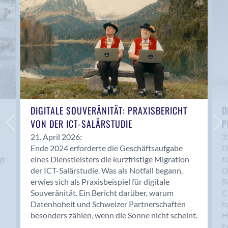
Anwil
Appenzell
Au SG
Baar
Baden
Balsthal
Balzers
Basel
DIGITALE SOUVERÄNITÄT: PRAXISBERICHT
D
VON DER ICT-SALÄRSTUDIE
P
Bassersdorf
Belp
21. April 2026:
3
Ende 2024 erforderte die Geschäftsaufgabe
D
Bendern
gt
eines Dienstleisters die kurzfristige Migration
f
Benken (SG)
der ICT-Salärstudie. Was als Notfall begann,
D
Bergdietikon
erwies sich als Praxisbeispiel für digitale
R
Berlin
Souveränität. Ein Bericht darüber, warum
C
Datenhoheit und Schweizer Partnerschaften
h
Bern
besonders zählen, wenn die Sonne nicht scheint.
H
Bern - Liebefeld
F