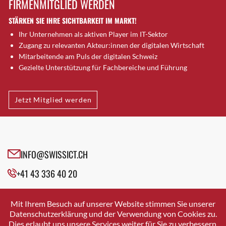
FIRMENMITGLIED WERDEN
Brugg AG
STÄRKEN SIE IHRE SICHTBARKEIT IM MARKT!
Brütten
Ihr Unternehmen als aktiven Player im IT-Sektor
Bubendorf
Zugang zu relevanten Akteur:innen der digitalen Wirtschaft
Bubikon
Mitarbeitende am Puls der digitalen Schweiz
Buchs (SG)
Gezielte Unterstützung für Fachbereiche und Führung
Burgdorf
Bäretswil
Jetzt Mitglied werden
Bülach
Cazis
Cham
Chur
INFO@SWISSICT.CH
Crissier
+41 43 336 40 20
Davos Platz
Davos Platz 1
SWISSICT
VULKANSTRASSE 120
Dierikon
Mit Ihrem Besuch auf unserer Website stimmen Sie unserer
8048 ZURICH
Datenschutzerklärung und der Verwendung von Cookies zu.
Dietikon
Dies erlaubt uns unsere Services weiter für Sie zu verbessern.