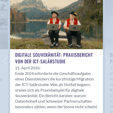
Anwil
Appenzell
Au SG
Baar
Baden
Balsthal
Balzers
Basel
DIGITALE SOUVERÄNITÄT: PRAXISBERICHT
D
VON DER ICT-SALÄRSTUDIE
P
Bassersdorf
Belp
21. April 2026:
3
Ende 2024 erforderte die Geschäftsaufgabe
D
Bendern
gt
eines Dienstleisters die kurzfristige Migration
f
Benken (SG)
der ICT-Salärstudie. Was als Notfall begann,
D
Bergdietikon
erwies sich als Praxisbeispiel für digitale
R
Berlin
Souveränität. Ein Bericht darüber, warum
C
Datenhoheit und Schweizer Partnerschaften
h
Bern
besonders zählen, wenn die Sonne nicht scheint.
H
Bern - Liebefeld
F