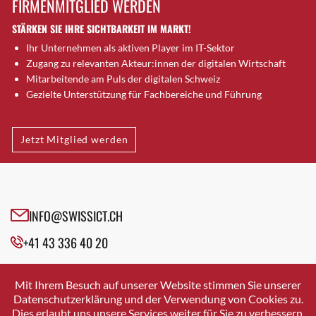
FIRMENMITGLIED WERDEN
Brütten
STÄRKEN SIE IHRE SICHTBARKEIT IM MARKT!
Bubendorf
Ihr Unternehmen als aktiven Player im IT-Sektor
Bubikon
Zugang zu relevanten Akteur:innen der digitalen Wirtschaft
Buchs (SG)
Mitarbeitende am Puls der digitalen Schweiz
Burgdorf
Gezielte Unterstützung für Fachbereiche und Führung
Bäretswil
Bülach
Jetzt Mitglied werden
Cazis
Cham
Chur
Crissier
INFO@SWISSICT.CH
Davos Platz
+41 43 336 40 20
Davos Platz 1
Dierikon
SWISSICT
VULKANSTRASSE 120
Dietikon
Mit Ihrem Besuch auf unserer Website stimmen Sie unserer
8048 ZURICH
Datenschutzerklärung und der Verwendung von Cookies zu.
Dietlikon
Dies erlaubt uns unsere Services weiter für Sie zu verbessern.