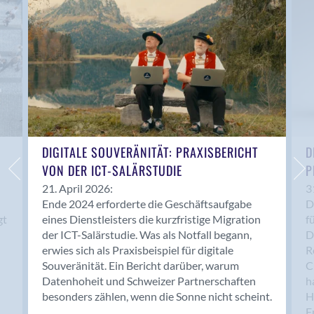
Anwil
Appenzell
Au SG
Baar
Baden
Balsthal
Balzers
Basel
DIGITALE SOUVERÄNITÄT: PRAXISBERICHT
D
VON DER ICT-SALÄRSTUDIE
P
Bassersdorf
Belp
21. April 2026:
3
Ende 2024 erforderte die Geschäftsaufgabe
D
Bendern
gt
eines Dienstleisters die kurzfristige Migration
f
Benken (SG)
der ICT-Salärstudie. Was als Notfall begann,
D
Bergdietikon
erwies sich als Praxisbeispiel für digitale
R
Berlin
Souveränität. Ein Bericht darüber, warum
C
Datenhoheit und Schweizer Partnerschaften
h
Bern
besonders zählen, wenn die Sonne nicht scheint.
H
Bern - Liebefeld
F