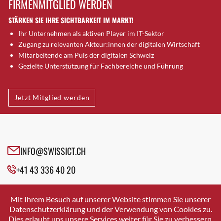
FIRMENMITGLIED WERDEN
Brütten
STÄRKEN SIE IHRE SICHTBARKEIT IM MARKT!
Bubendorf
Ihr Unternehmen als aktiven Player im IT-Sektor
Bubikon
Zugang zu relevanten Akteur:innen der digitalen Wirtschaft
Buchs (SG)
Mitarbeitende am Puls der digitalen Schweiz
Burgdorf
Gezielte Unterstützung für Fachbereiche und Führung
Bäretswil
Bülach
Jetzt Mitglied werden
Cazis
Cham
Chur
Crissier
INFO@SWISSICT.CH
Davos Platz
+41 43 336 40 20
Davos Platz 1
Dierikon
SWISSICT
VULKANSTRASSE 120
Dietikon
Mit Ihrem Besuch auf unserer Website stimmen Sie unserer
8048 ZURICH
Datenschutzerklärung und der Verwendung von Cookies zu.
Dietlikon
Dies erlaubt uns unsere Services weiter für Sie zu verbessern.