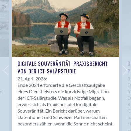
Anwil
Appenzell
Au SG
Baar
Baden
Balsthal
Balzers
Basel
DIGITALE SOUVERÄNITÄT: PRAXISBERICHT
D
VON DER ICT-SALÄRSTUDIE
P
Bassersdorf
Belp
21. April 2026:
3
Ende 2024 erforderte die Geschäftsaufgabe
D
Bendern
gt
eines Dienstleisters die kurzfristige Migration
f
Benken (SG)
der ICT-Salärstudie. Was als Notfall begann,
D
Bergdietikon
erwies sich als Praxisbeispiel für digitale
R
Berlin
Souveränität. Ein Bericht darüber, warum
C
Datenhoheit und Schweizer Partnerschaften
h
Bern
besonders zählen, wenn die Sonne nicht scheint.
H
Bern - Liebefeld
F