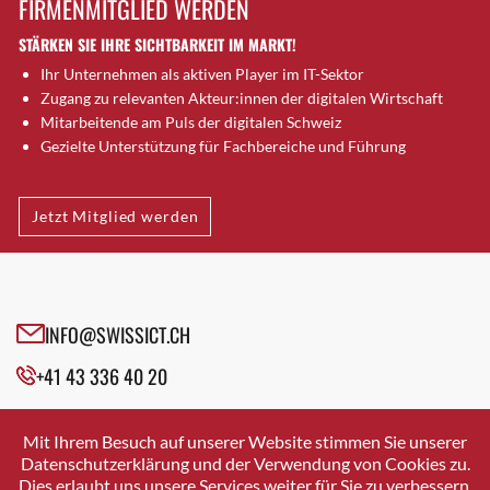
FIRMENMITGLIED WERDEN
Brütten
STÄRKEN SIE IHRE SICHTBARKEIT IM MARKT!
Bubendorf
Ihr Unternehmen als aktiven Player im IT-Sektor
Bubikon
Zugang zu relevanten Akteur:innen der digitalen Wirtschaft
Buchs (SG)
Mitarbeitende am Puls der digitalen Schweiz
Burgdorf
Gezielte Unterstützung für Fachbereiche und Führung
Bäretswil
Bülach
Jetzt Mitglied werden
Cazis
Cham
Chur
Crissier
INFO@SWISSICT.CH
Davos Platz
+41 43 336 40 20
Davos Platz 1
Dierikon
SWISSICT
VULKANSTRASSE 120
Dietikon
Mit Ihrem Besuch auf unserer Website stimmen Sie unserer
8048 ZURICH
Datenschutzerklärung und der Verwendung von Cookies zu.
Dietlikon
Dies erlaubt uns unsere Services weiter für Sie zu verbessern.