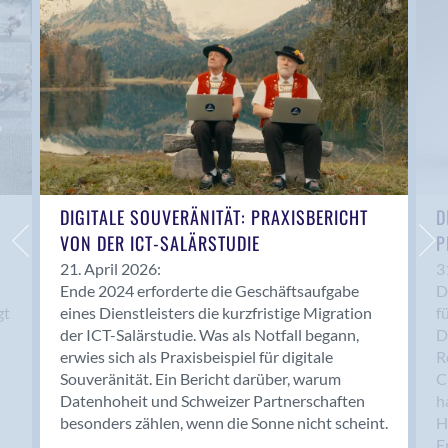
Anwil
Appenzell
Au SG
Baar
Baden
Balsthal
Balzers
Basel
DIGITALE SOUVERÄNITÄT: PRAXISBERICHT
D
VON DER ICT-SALÄRSTUDIE
P
Bassersdorf
Belp
21. April 2026:
3
Ende 2024 erforderte die Geschäftsaufgabe
D
Bendern
gt
eines Dienstleisters die kurzfristige Migration
f
Benken (SG)
der ICT-Salärstudie. Was als Notfall begann,
D
Bergdietikon
erwies sich als Praxisbeispiel für digitale
R
Berlin
Souveränität. Ein Bericht darüber, warum
C
Datenhoheit und Schweizer Partnerschaften
h
Bern
besonders zählen, wenn die Sonne nicht scheint.
H
Bern - Liebefeld
F