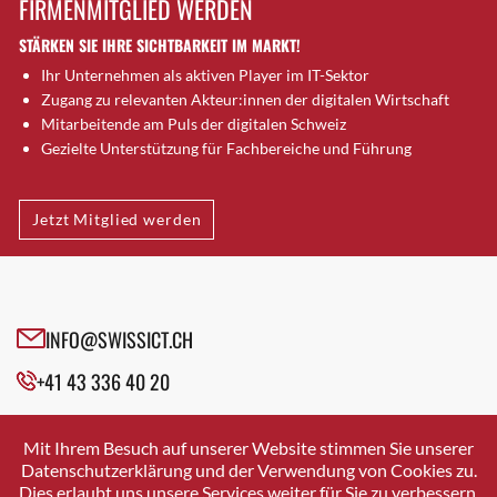
FIRMENMITGLIED WERDEN
Brugg AG
STÄRKEN SIE IHRE SICHTBARKEIT IM MARKT!
Brütten
Ihr Unternehmen als aktiven Player im IT-Sektor
Bubendorf
Zugang zu relevanten Akteur:innen der digitalen Wirtschaft
Bubikon
Mitarbeitende am Puls der digitalen Schweiz
Buchs (SG)
Gezielte Unterstützung für Fachbereiche und Führung
Burgdorf
Bäretswil
Jetzt Mitglied werden
Bülach
Cazis
Cham
Chur
INFO@SWISSICT.CH
Crissier
+41 43 336 40 20
Davos Platz
Davos Platz 1
SWISSICT
VULKANSTRASSE 120
Dierikon
Mit Ihrem Besuch auf unserer Website stimmen Sie unserer
8048 ZURICH
Datenschutzerklärung und der Verwendung von Cookies zu.
Dietikon
Dies erlaubt uns unsere Services weiter für Sie zu verbessern.