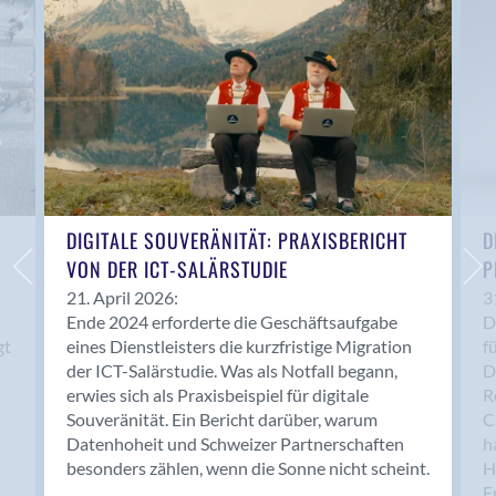
Anwil
Appenzell
Au SG
Baar
Baden
Balsthal
Balzers
Basel
DIGITALE SOUVERÄNITÄT: PRAXISBERICHT
D
VON DER ICT-SALÄRSTUDIE
P
Bassersdorf
Belp
21. April 2026:
3
Ende 2024 erforderte die Geschäftsaufgabe
D
Bendern
gt
eines Dienstleisters die kurzfristige Migration
f
Benken (SG)
der ICT-Salärstudie. Was als Notfall begann,
D
Bergdietikon
erwies sich als Praxisbeispiel für digitale
R
Berlin
Souveränität. Ein Bericht darüber, warum
C
Datenhoheit und Schweizer Partnerschaften
h
Bern
besonders zählen, wenn die Sonne nicht scheint.
H
Bern - Liebefeld
F