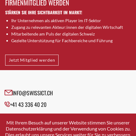
FIRMENMITGLIED WERDEN
Brugg AG
STÄRKEN SIE IHRE SICHTBARKEIT IM MARKT!
Brütten
Ihr Unternehmen als aktiven Player im IT-Sektor
Bubendorf
Zugang zu relevanten Akteur:innen der digitalen Wirtschaft
Bubikon
Mitarbeitende am Puls der digitalen Schweiz
Buchs (SG)
Gezielte Unterstützung für Fachbereiche und Führung
Burgdorf
Bäretswil
Jetzt Mitglied werden
Bülach
Cazis
Cham
Chur
INFO@SWISSICT.CH
Crissier
+41 43 336 40 20
Davos Platz
Davos Platz 1
SWISSICT
VULKANSTRASSE 120
Dierikon
Mit Ihrem Besuch auf unserer Website stimmen Sie unserer
8048 ZURICH
Datenschutzerklärung und der Verwendung von Cookies zu.
Dietikon
Dies erlaubt uns unsere Services weiter für Sie zu verbessern.