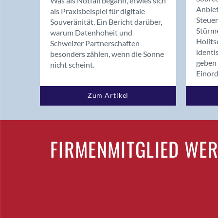
Was als Notfall begann, erwies sich
Anbiet
als Praxisbeispiel für digitale
Steue
Souveränität. Ein Bericht darüber,
Stürm
warum Datenhoheit und
Holits
Schweizer Partnerschaften
identi
besonders zählen, wenn die Sonne
geben 
nicht scheint.
Einor
Zum Artikel
FIRMENMITGLIED WE