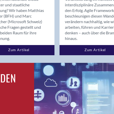
Bern
er und staatliche
interdisziplinäre Zusammen
Bern - Liebefeld
rung? Wir haben Matthias
den Erfolg. Agile Framework
er (BFH) und Marc
beschleunigen diesen Wand
Bern 15
cher (Microsoft Schweiz)
verändern nachhaltig, wie w
Bern 22
sche Fragen gestellt und
arbeiten, führen und Karrie
Bern 65
beiden Raum für ihre
denken – auch über die Bra
Bern 9
dnung.
hinaus.
Bern-Zollikofen
Zum Artikel
Zum Artikel
Biel/Bienne
Binningen
Bolligen
Bonaduz
RDEN
Bonstetten
Bottighofen
Bremgarten bei Bern
Brig
Brig-Glis
Bronschhofen