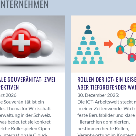
 UNTERNEHMEN
Amden
Andelfingen
Anwil
Appenzell
Au SG
Baar
Baden
Balsthal
Balzers
ALE SOUVERÄNITÄT: ZWEI
ROLLEN DER ICT: EIN LEIS
Basel
EKTIVEN
ABER TIEFGREIFENDER WA
Bassersdorf
rz 2026:
30. Dezember 2025:
Belp
le Souveränität ist ein
Die ICT-Arbeitswelt steckt 
Bendern
les Thema für Wirtschaft
in einer Zeitenwende: Wo f
Benken (SG)
rwaltung in der Schweiz.
feste Berufsbilder und klare
as bedeutet sie konkret
Hierarchien dominierten,
Bergdietikon
lche Rolle spielen Open
bestimmen heute Rollen,
Berlin
, internationale Cloud-
Verantwortung im Kontext 