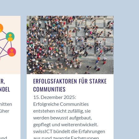
ER,
ERFOLGSFAKTOREN FÜR STARKE
NDEL
COMMUNITIES
15. Dezember 2025:
mitten
Erfolgreiche Communities
rüher
entstehen nicht zufällig, sie
werden bewusst aufgebaut,
gepflegt und weiterentwickelt.
swissICT bündelt die Erfahrungen
und
aus rund zwanzig Fachgruppen.