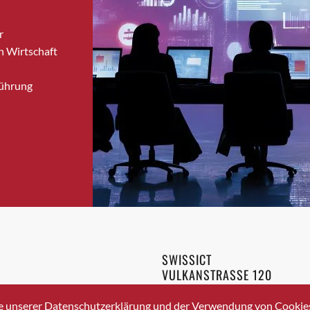
Brugg
r
Brugg AG
n Wirtschaft
Brütten
Bubendorf
Führung
Bubikon
Buchs (SG)
Burgdorf
Bäretswil
Bülach
Cazis
Cham
Chur
Crissier
SWISSICT
Davos Platz
VULKANSTRASSE 120
Davos Platz 1
8048 ZURICH
3 336 40 20
Dierikon
e unserer Datenschutzerklärung und der Verwendung von Cookies 