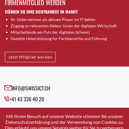
FIRMENMITGLIED WERDEN
Brugg AG
STÄRKEN SIE IHRE SICHTBARKEIT IM MARKT!
Brütten
Ihr Unternehmen als aktiven Player im IT-Sektor
Bubendorf
Zugang zu relevanten Akteur:innen der digitalen Wirtschaft
Bubikon
Mitarbeitende am Puls der digitalen Schweiz
Buchs (SG)
Gezielte Unterstützung für Fachbereiche und Führung
Burgdorf
Bäretswil
Jetzt Mitglied werden
Bülach
Cazis
Cham
Chur
INFO@SWISSICT.CH
Crissier
+41 43 336 40 20
Davos Platz
Davos Platz 1
SWISSICT
VULKANSTRASSE 120
Dierikon
Mit Ihrem Besuch auf unserer Website stimmen Sie unserer
8048 ZURICH
Datenschutzerklärung und der Verwendung von Cookies zu.
Dietikon
Dies erlaubt uns unsere Services weiter für Sie zu verbessern.