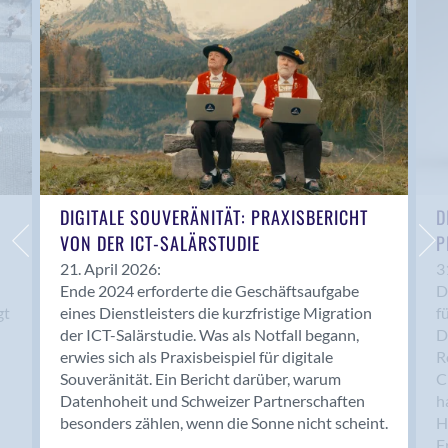
Anwil
Appenzell
Au SG
Baar
Baden
Balsthal
Balzers
Basel
DIGITALE SOUVERÄNITÄT: PRAXISBERICHT
D
VON DER ICT-SALÄRSTUDIE
P
Bassersdorf
Belp
21. April 2026:
3
Ende 2024 erforderte die Geschäftsaufgabe
D
Bendern
gt
eines Dienstleisters die kurzfristige Migration
f
Benken (SG)
der ICT-Salärstudie. Was als Notfall begann,
D
Bergdietikon
erwies sich als Praxisbeispiel für digitale
R
Berlin
Souveränität. Ein Bericht darüber, warum
C
Datenhoheit und Schweizer Partnerschaften
h
Bern
besonders zählen, wenn die Sonne nicht scheint.
H
Bern - Liebefeld
F