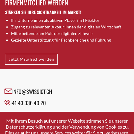
FIRMENMITGLIED WERDEN
Brugg AG
STÄRKEN SIE IHRE SICHTBARKEIT IM MARKT!
Brütten
Ihr Unternehmen als aktiven Player im IT-Sektor
Bubendorf
Zugang zu relevanten Akteur:innen der digitalen Wirtschaft
Bubikon
Mitarbeitende am Puls der digitalen Schweiz
Buchs (SG)
Gezielte Unterstützung für Fachbereiche und Führung
Burgdorf
Bäretswil
Jetzt Mitglied werden
Bülach
Cazis
Cham
Chur
INFO@SWISSICT.CH
Crissier
+41 43 336 40 20
Davos Platz
Davos Platz 1
SWISSICT
VULKANSTRASSE 120
Dierikon
Mit Ihrem Besuch auf unserer Website stimmen Sie unserer
8048 ZURICH
Datenschutzerklärung und der Verwendung von Cookies zu.
Dietikon
Dies erlaubt uns unsere Services weiter für Sie zu verbessern.