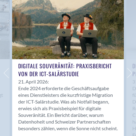
Anwil
Appenzell
Au SG
Baar
Baden
Balsthal
Balzers
Basel
DIGITALE SOUVERÄNITÄT: PRAXISBERICHT
D
VON DER ICT-SALÄRSTUDIE
P
Bassersdorf
Belp
21. April 2026:
3
Ende 2024 erforderte die Geschäftsaufgabe
D
Bendern
gt
eines Dienstleisters die kurzfristige Migration
f
Benken (SG)
der ICT-Salärstudie. Was als Notfall begann,
D
Bergdietikon
erwies sich als Praxisbeispiel für digitale
R
Berlin
Souveränität. Ein Bericht darüber, warum
C
Datenhoheit und Schweizer Partnerschaften
h
Bern
besonders zählen, wenn die Sonne nicht scheint.
H
Bern - Liebefeld
F