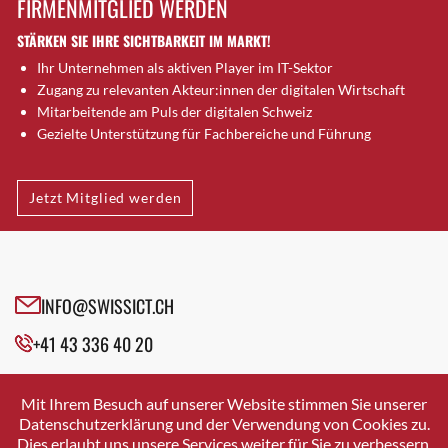
FIRMENMITGLIED WERDEN
Brugg AG
STÄRKEN SIE IHRE SICHTBARKEIT IM MARKT!
Brütten
Ihr Unternehmen als aktiven Player im IT-Sektor
Bubendorf
Zugang zu relevanten Akteur:innen der digitalen Wirtschaft
Bubikon
Mitarbeitende am Puls der digitalen Schweiz
Buchs (SG)
Gezielte Unterstützung für Fachbereiche und Führung
Burgdorf
Bäretswil
Jetzt Mitglied werden
Bülach
Cazis
Cham
Chur
INFO@SWISSICT.CH
Crissier
+41 43 336 40 20
Davos Platz
Davos Platz 1
SWISSICT
VULKANSTRASSE 120
Dierikon
Mit Ihrem Besuch auf unserer Website stimmen Sie unserer
8048 ZURICH
Datenschutzerklärung und der Verwendung von Cookies zu.
Dietikon
Dies erlaubt uns unsere Services weiter für Sie zu verbessern.