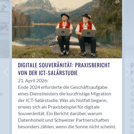
Anwil
Appenzell
Au SG
Baar
Baden
Balsthal
Balzers
Basel
DIGITALE SOUVERÄNITÄT: PRAXISBERICHT
D
VON DER ICT-SALÄRSTUDIE
P
Bassersdorf
Belp
21. April 2026:
3
Ende 2024 erforderte die Geschäftsaufgabe
D
Bendern
gt
eines Dienstleisters die kurzfristige Migration
f
Benken (SG)
der ICT-Salärstudie. Was als Notfall begann,
D
Bergdietikon
erwies sich als Praxisbeispiel für digitale
R
Berlin
Souveränität. Ein Bericht darüber, warum
C
Datenhoheit und Schweizer Partnerschaften
h
Bern
besonders zählen, wenn die Sonne nicht scheint.
H
Bern - Liebefeld
F